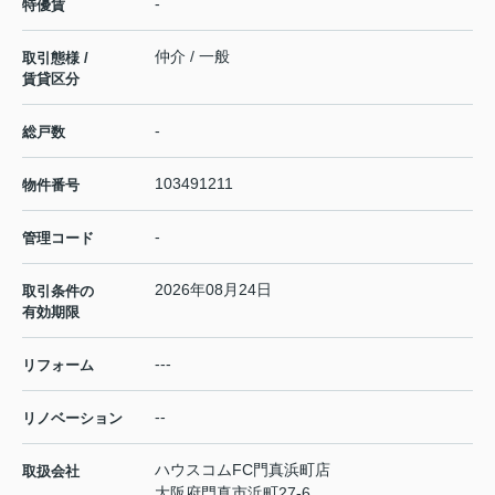
-
特優賃
仲介 / 一般
取引態様 /
賃貸区分
-
総戸数
103491211
物件番号
-
管理コード
2026年08月24日
取引条件の
有効期限
---
リフォーム
--
リノベーション
ハウスコムFC門真浜町店
取扱会社
大阪府門真市浜町27-6