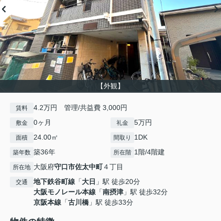
【外観】
4.2万円 管理/共益費 3,000円
賃料
0ヶ月
5万円
敷金
礼金
24.00㎡
1DK
面積
間取り
築36年
1階/4階建
築年数
所在階
大阪府
守口市
佐太中町
４丁目
所在地
地下鉄谷町線
「
大日
」駅 徒歩20分
交通
大阪モノレール本線
「
南摂津
」駅 徒歩32分
京阪本線
「
古川橋
」駅 徒歩33分