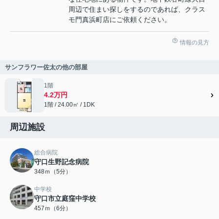
周辺で住まい探しをするのであれば、クラス
モ門真浜町店にご依頼ください。
情報の見方
サンフラワー佐太の他の部屋
1階
4.2万円
1階 / 24.00㎡ / 1DK
周辺施設
総合病院
守口生野記念病院
348ｍ（5分）
中学校
守口市立庭窪中学校
457ｍ（6分）