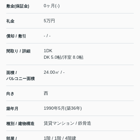
0ヶ月(-)
敷金(保証金)
5万円
礼金
- / -
償却 / 敷引
1DK
間取り / 詳細
DK 5.0帖
/
洋室 8.0帖
24.00㎡ / -
面積 /
バルコニー面積
西
向き
1990年5月(築36年)
築年月
賃貸マンション / 鉄骨造
種別 / 建物構造
1階 / 1階 / 4階建
部屋 /