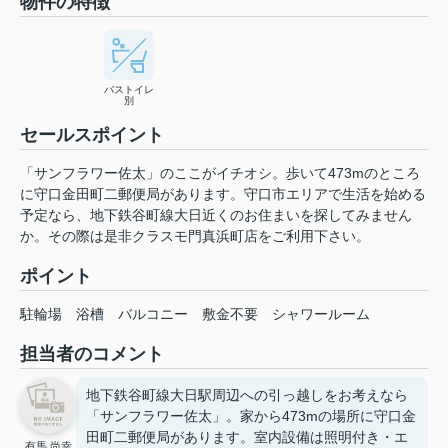
物件の特徴
バストイレ
別
セールスポイント
「サンフラワー佐太」のここがイチオシ。歩いて473mのところ
に守口金田町二郵便局があります。守口市エリアで生活を始める
予定なら、地下鉄谷町線大日近くのお住まいを探してみません
か。その際は是非クラスモ門真浜町店をご利用下さい。
ポイント
駐輪場
浴槽
バルコニー
敷金不要
シャワールーム
担当者のコメント
地下鉄谷町線大日駅周辺への引っ越しをお考えなら
「サンフラワー佐太」。家から473mの場所に守口金
田町二郵便局があります。室内設備は照明付き・エ
有馬 尚幸