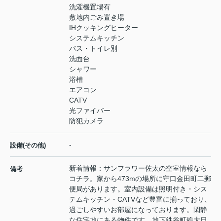
洗濯機置場有
敷地内ごみ置き場
IHクッキングヒーター
システムキッチン
バス・トイレ別
洗面台
シャワー
浴槽
エアコン
CATV
光ファイバー
防犯カメラ
-
設備(その他)
新着情報：サンフラワー佐太の空室情報なら
備考
コチラ。家から473mの場所に守口金田町二郵
便局があります。室内設備は照明付き・シス
テムキッチン・CATVなど豊富に揃っており、
過ごしやすいお部屋になっております。閑静
な住宅地にある物件です。地下鉄谷町線大日