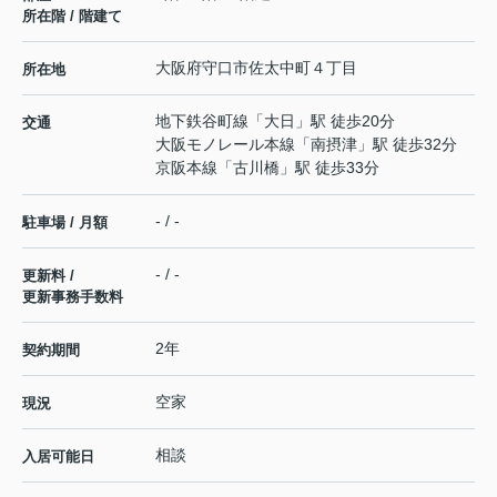
所在階 / 階建て
大阪府
守口市
佐太中町
４丁目
所在地
地下鉄谷町線
「
大日
」駅 徒歩20分
交通
大阪モノレール本線
「
南摂津
」駅 徒歩32分
京阪本線
「
古川橋
」駅 徒歩33分
- / -
駐車場 / 月額
- / -
更新料 /
更新事務手数料
2年
契約期間
空家
現況
相談
入居可能日