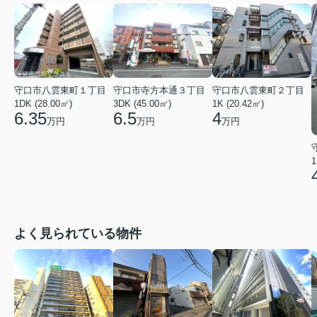
守口市八雲東町２丁目
守口市八雲東町１丁目
守口市寺方本通３丁目
1K (20.42㎡)
1DK (28.00㎡)
3DK (45.00㎡)
4
6.35
6.5
万円
万円
万円
1
よく見られている物件