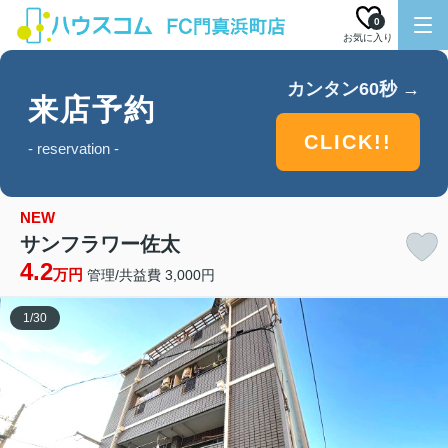
0
お気に入り
カンタン60秒 →
来店予約
CLICK!!
- reservation -
NEW
サンフラワー佐太
4.2
万円
管理/共益費 3,000円
1
/
30