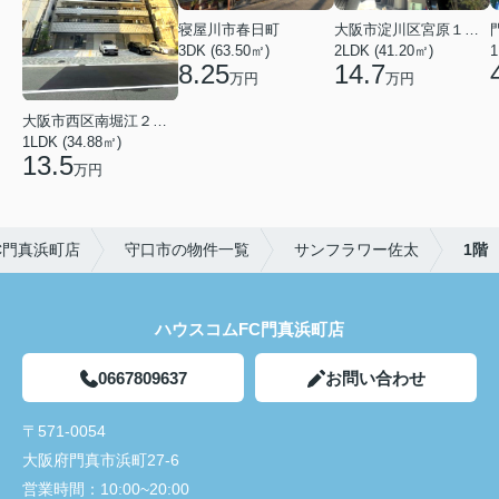
寝屋川市春日町
大阪市淀川区宮原１丁目
3DK (63.50㎡)
2LDK (41.20㎡)
1
8.25
14.7
万円
万円
大阪市西区南堀江２丁目
1LDK (34.88㎡)
13.5
万円
C門真浜町店
守口市の物件一覧
サンフラワー佐太
1階
ハウスコムFC門真浜町店
0667809637
お問い合わせ
〒571-0054
大阪府門真市浜町27-6
営業時間：
10:00~20:00