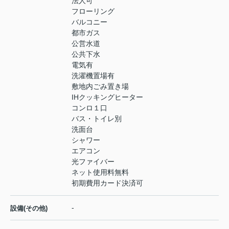
法人可
フローリング
バルコニー
都市ガス
公営水道
公共下水
電気有
洗濯機置場有
敷地内ごみ置き場
IHクッキングヒーター
コンロ１口
バス・トイレ別
洗面台
シャワー
エアコン
光ファイバー
ネット使用料無料
初期費用カード決済可
-
設備(その他)