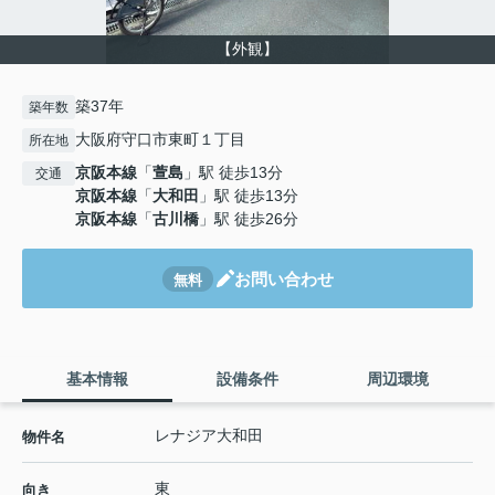
【外観】
築37年
築年数
大阪府守口市東町１丁目
所在地
京阪本線
「
萱島
」駅 徒歩13分
交通
京阪本線
「
大和田
」駅 徒歩13分
京阪本線
「
古川橋
」駅 徒歩26分
お問い合わせ
無料
基本情報
設備条件
周辺環境
レナジア大和田
物件名
東
向き