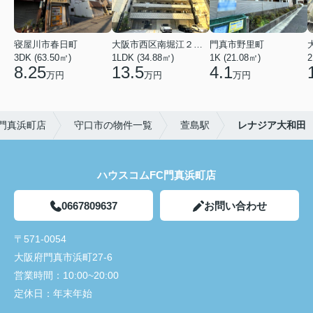
寝屋川市春日町
大阪市西区南堀江２丁目
門真市野里町
3DK (63.50㎡)
1LDK (34.88㎡)
1K (21.08㎡)
2
8.25
13.5
4.1
万円
万円
万円
門真浜町店
守口市の物件一覧
萱島駅
レナジア大和田
ハウスコムFC門真浜町店
0667809637
お問い合わせ
〒571-0054
大阪府門真市浜町27-6
営業時間：
10:00~20:00
定休日：
年末年始