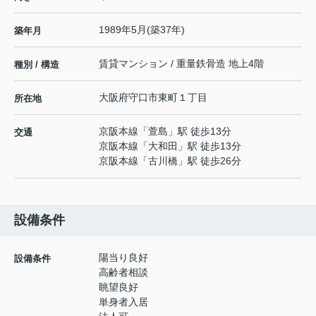
1989年5月(築37年)
築年月
賃貸マンション / 重量鉄骨造 地上4階
種別 / 構造
大阪府
守口市
東町
１丁目
所在地
京阪本線
「
萱島
」駅 徒歩13分
交通
京阪本線
「
大和田
」駅 徒歩13分
京阪本線
「
古川橋
」駅 徒歩26分
設備条件
陽当り良好
設備条件
高齢者相談
眺望良好
単身者入居