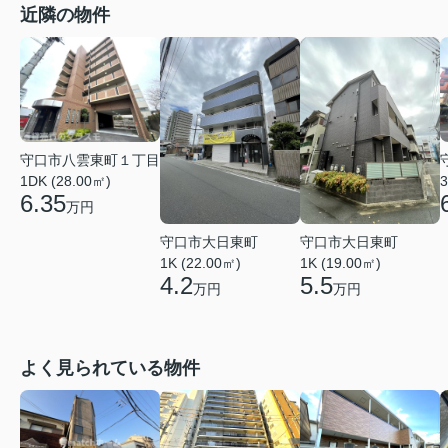
近隣の物件
守口市八雲東町１丁目
1DK (28.00㎡)
3
6.35
万円
守口市大日東町
守口市大日東町
1K (22.00㎡)
1K (19.00㎡)
4.2
5.5
万円
万円
よく見られている物件