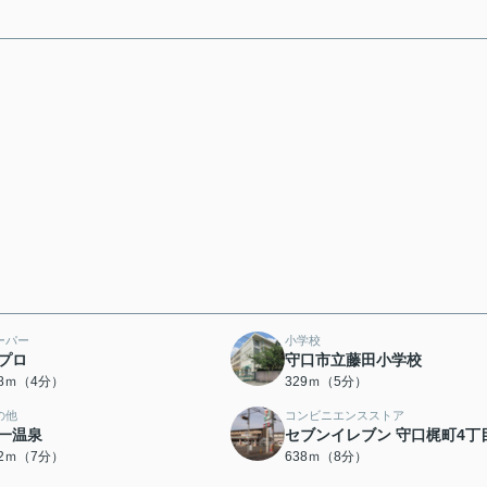
ーパー
小学校
プロ
守口市立藤田小学校
88ｍ（4分）
329ｍ（5分）
の他
コンビニエンスストア
一温泉
セブンイレブン 守口梶町4丁
22ｍ（7分）
638ｍ（8分）