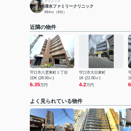
クリニック
清水ファミリークリニック
664ｍ（9分）
近隣の物件
守口市八雲東町１丁目
守口市大日東町
1DK (28.00㎡)
1K (22.00㎡)
1
6.35
4.2
6
万円
万円
よく見られている物件