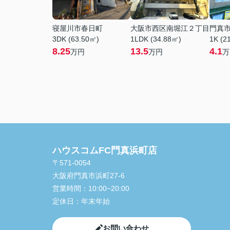
寝屋川市春日町
大阪市西区南堀江２丁目
門真
3DK (63.50㎡)
1LDK (34.88㎡)
1K (2
8.25
13.5
4.1
万円
万円
万
ハウスコムFC門真浜町店
〒571-0054
大阪府門真市浜町27-6
営業時間：
10:00~20:00
定休日：
年末年始
お問い合わせ