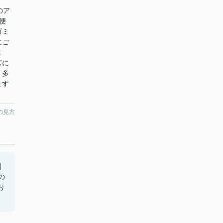
のア
便
ゴミ
にご
ま
ズに
。多
ます
の見方
利
の
お