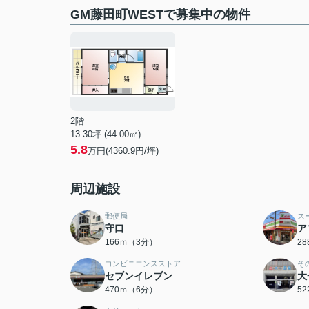
GM藤田町WESTで募集中の物件
2階
13.30坪 (44.00㎡)
5.8
万円(4360.9円/坪)
周辺施設
郵便局
ス
守口
ア
166ｍ（3分）
2
コンビニエンスストア
そ
セブンイレブン
大
470ｍ（6分）
5