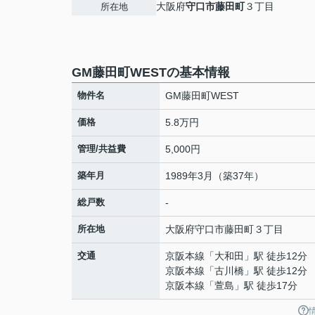
大阪府
守口市
藤田町
３丁目
所在地
GM藤田町WESTの基本情報
物件名
GM藤田町WEST
価格
5.8万円
管理/共益費
5,000円
築年月
1989年3月（築37年）
総戸数
-
所在地
大阪府
守口市
藤田町
３丁目
交通
京阪本線
「
大和田
」駅 徒歩12分
京阪本線
「
古川橋
」駅 徒歩12分
京阪本線
「
萱島
」駅 徒歩17分