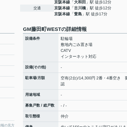
京阪本線
「
大和田
」駅 徒歩12分
京阪本線
「
古川橋
」駅 徒歩12分
交通
京阪本線
「
萱島
」駅 徒歩17分
GM藤田町WESTの詳細情報
設備条件
駐輪場
敷地内ごみ置き場
CATV
インターネット対応
設備(その他)
-
駐車場/月額
空有(2台)/14,300円 2番・4番空き 
認
用途地域
-
募集戸数 / 総戸数
- / -
取引態様
仲介
情報の見方
備考