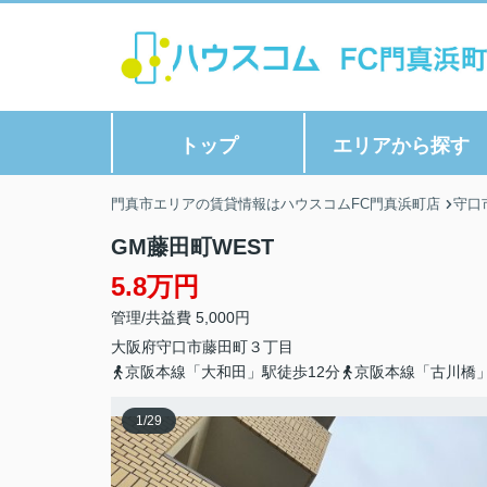
トップ
エリアから探す
門真市エリアの賃貸情報はハウスコムFC門真浜町店
守口
GM藤田町WEST
5.8万円
管理/共益費 5,000円
大阪府
守口市
藤田町
３丁目
京阪本線「大和田」駅徒歩12分
京阪本線「古川橋」
1
/
29