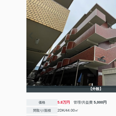
【外観】
5.8万円
管理/共益費
5,000円
価格
2DK/44.00㎡
間取り/面積