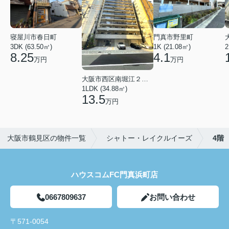
寝屋川市春日町
門真市野里町
3DK (63.50㎡)
1K (21.08㎡)
2
8.25
4.1
万円
万円
大阪市西区南堀江２丁目
1LDK (34.88㎡)
13.5
万円
大阪市鶴見区の物件一覧
シャトー・レイクルイーズ
4階
ハウスコムFC門真浜町店
0667809637
お問い合わせ
〒571-0054