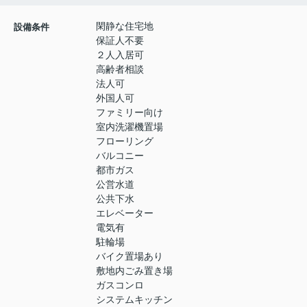
閑静な住宅地
設備条件
保証人不要
２人入居可
高齢者相談
法人可
外国人可
ファミリー向け
室内洗濯機置場
フローリング
バルコニー
都市ガス
公営水道
公共下水
エレベーター
電気有
駐輪場
バイク置場あり
敷地内ごみ置き場
ガスコンロ
システムキッチン