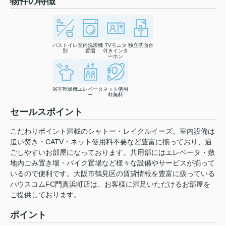
物件の特徴
バストイレ
室内洗濯機
TVモニタ
独立洗面台
別
置場
付きインタ
ーホン
浴室乾燥機
エレベータ
ネット使用
ー
料無料
セールスポイント
こだわりポイント満載のシャトー・レイクルイーズ。室内設備は
追い焚き・CATV・ネット使用料不要など豊富に揃っており、過
ごしやすいお部屋になっております。共用部にはエレベータ・敷
地内ごみ置き場・バイク置場など様々な設備やサービスが揃って
いるので便利です。大阪市鶴見区の賃貸情報を豊富に扱っている
ハウスコムFC門真浜町店は、お客様に満足いただけるお部屋を
ご提供しております。
ポイント