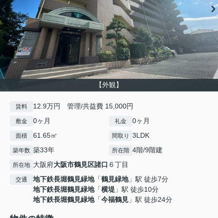
【外観】
12.9万円 管理/共益費 15,000円
賃料
0ヶ月
0ヶ月
敷金
礼金
61.65㎡
3LDK
面積
間取り
築33年
4階/9階建
築年数
所在階
大阪府
大阪市鶴見区
諸口
６丁目
所在地
地下鉄長堀鶴見緑地
「
鶴見緑地
」駅 徒歩7分
交通
地下鉄長堀鶴見緑地
「
横堤
」駅 徒歩10分
地下鉄長堀鶴見緑地
「
今福鶴見
」駅 徒歩24分