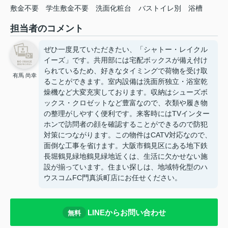
敷金不要
学生敷金不要
洗面化粧台
バストイレ別
浴槽
担当者のコメント
ぜひ一度見ていただきたい、「シャトー・レイクル
イーズ」です。共用部には宅配ボックスが備え付け
られているため、好きなタイミングで荷物を受け取
有馬 尚幸
ることができます。室内設備は洗面所独立・浴室乾
燥機など大変充実しております。収納はシューズボ
ックス・クロゼットなど豊富なので、衣類や履き物
の整理がしやすく便利です。来客時にはTVインター
ホンで訪問者の顔を確認することができるので防犯
対策につながります。この物件はCATV対応なので、
面倒な工事を省けます。大阪市鶴見区にある地下鉄
長堀鶴見緑地鶴見緑地近くは、生活に欠かせない施
設が揃っています。住まい探しは、地域特化型のハ
ウスコムFC門真浜町店にお任せください。
LINEからお問い合わせ
無料