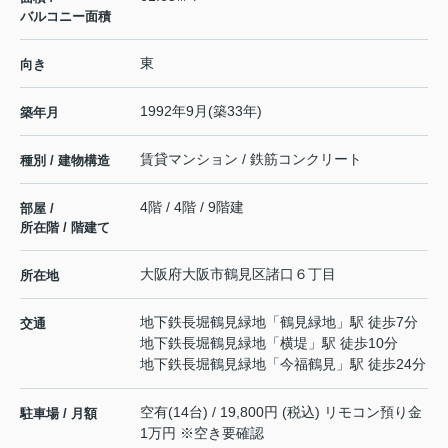
バルコニー面積
東
向き
1992年9月(築33年)
築年月
賃貸マンション / 鉄筋コンクリート
種別 / 建物構造
4階 / 4階 / 9階建
部屋 /
所在階 / 階建て
大阪府
大阪市鶴見区
諸口
６丁目
所在地
地下鉄長堀鶴見緑地
「
鶴見緑地
」駅 徒歩7分
交通
地下鉄長堀鶴見緑地
「
横堤
」駅 徒歩10分
地下鉄長堀鶴見緑地
「
今福鶴見
」駅 徒歩24分
空有(14台) / 19,800円 (税込) リモコン預り金
駐車場 / 月額
1万円 ※空き要確認