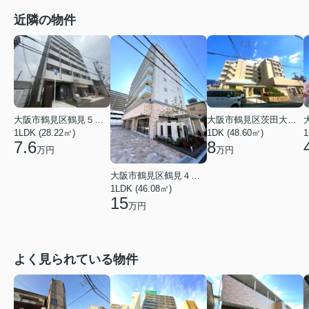
近隣の物件
大阪市鶴見区鶴見５丁目
大阪市鶴見区茨田大宮１丁目
1
1LDK (28.22㎡)
1DK (48.60㎡)
7.6
8
万円
万円
大阪市鶴見区鶴見４丁目
1LDK (46.08㎡)
15
万円
よく見られている物件