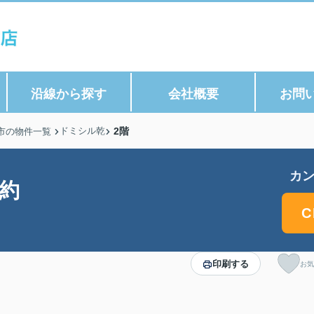
沿線から探す
会社概要
お問
ドミシル乾
2階
市の物件一覧
カン
約
C
印刷する
お気