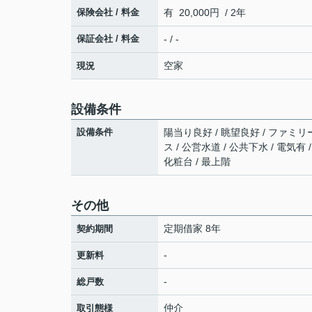
保険会社 / 料金
有 20,000円 / 2年
保証会社 / 料金
- / -
空家
現況
設備条件
設備条件
陽当り良好 / 眺望良好 / ファミリー
ス / 公営水道 / 公共下水 / 電気有
化粧台 / 最上階
その他
定期借家 8年
契約期間
-
更新料
-
総戸数
仲介
取引態様