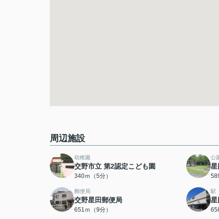
周辺施設
幼稚園
公
交野市立 第2認定こども園
星
340ｍ（5分）
5
郵便局
駅
交野星田郵便局
星
651ｍ（9分）
6