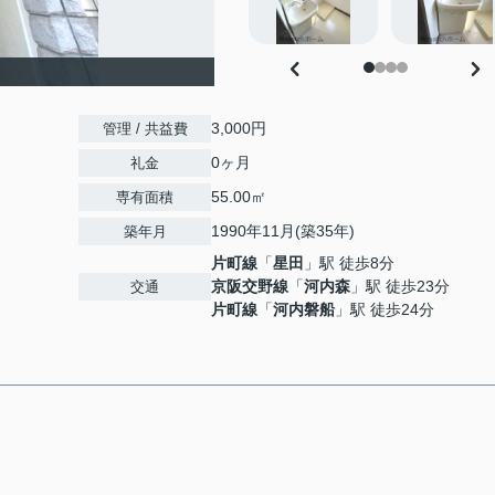
3,000円
管理 / 共益費
0ヶ月
礼金
55.00㎡
専有面積
1990年11月(築35年)
築年月
片町線
「
星田
」駅 徒歩8分
京阪交野線
「
河内森
」駅 徒歩23分
交通
片町線
「
河内磐船
」駅 徒歩24分