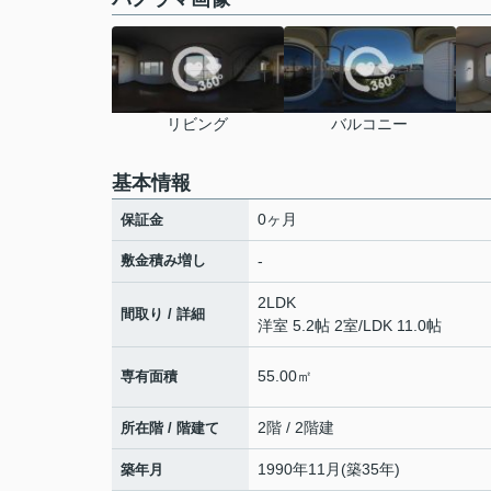
リビング
バルコニー
基本情報
0ヶ月
保証金
敷金積み増し
-
2LDK
間取り / 詳細
洋室 5.2帖 2室
/
LDK 11.0帖
55.00㎡
専有面積
2階 / 2階建
所在階 / 階建て
1990年11月(築35年)
築年月