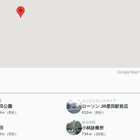
Google Ma
園
コンビニエンスストア
田公園
ローソン JR星田駅前店
89ｍ（8分）
610ｍ（8分）
総合病院
田
小林診療所
58ｍ（9分）
734ｍ（10分）