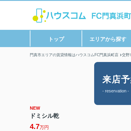
トップ
エリアから探す
門真市エリアの賃貸情報はハウスコムFC門真浜町店
交野
来店予
- reservation -
NEW
ドミシル乾
4.7
万円