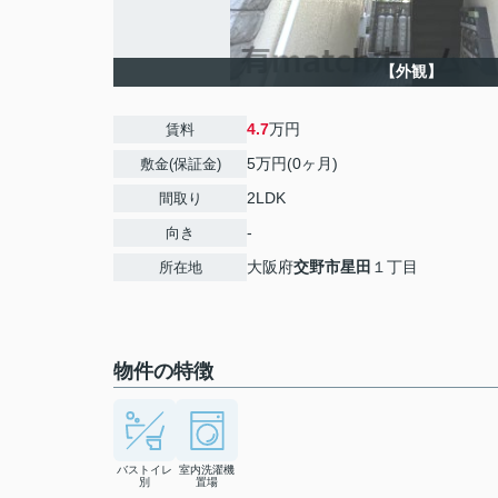
【外観】
4.7
万円
賃料
5万円(0ヶ月)
敷金(保証金)
2LDK
間取り
-
向き
大阪府
交野市
星田
１丁目
所在地
物件の特徴
バストイレ
室内洗濯機
別
置場