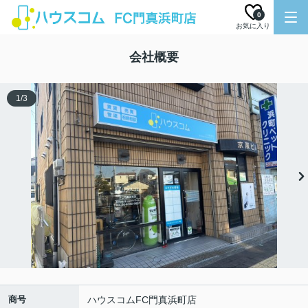
0
お気に入り
会社概要
1
/
3
商号
ハウスコムFC門真浜町店