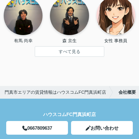
有馬 尚幸
森 京生
女性 事務員
すべて見る
門真市エリアの賃貸情報はハウスコムFC門真浜町店
会社概要
ハウスコムFC門真浜町店
0667809637
お問い合わせ