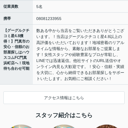
従業員数
5名
携帯
08081233955
【グーグルクチ
数ある中から当店をご覧いただきありがとうござ
コミ星4.8獲
います。！当店はグーグルクチコミ星4.8以上の
得！】門真市の
高評価をいただいております！地域密着のリアル
安心・信頼のお
タイムな情報から、素敵なお部屋をご提案しま
部屋探しはハウ
す！女性スタッフや経験豊富なプロが常駐し、
スコムFC門真
LINEでは迅速返信。他社サイトのURL送信やオ
浜町店へ！現地
ンライン内見も大歓迎です。！安心・信頼・実績
待ち合わせ可能
を大切に、心から納得できるお部屋探しをサポー
トいたします。お気軽にご相談ください！
アクセス情報はこちら
スタッフ紹介はこちら