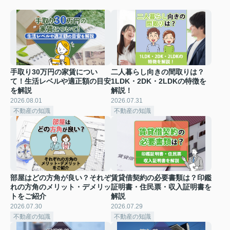
手取り30万円の家賃につい
二人暮らし向きの間取りは？
て！生活レベルや適正額の目安
1LDK・2DK・2LDKの特徴を
を解説
解説！
2026.08.01
2026.07.31
不動産の知識
不動産の知識
部屋はどの方角が良い？それぞ
賃貸借契約の必要書類は？印鑑
れの方角のメリット・デメリッ
証明書・住民票・収入証明書を
トをご紹介
解説
2026.07.30
2026.07.29
不動産の知識
不動産の知識