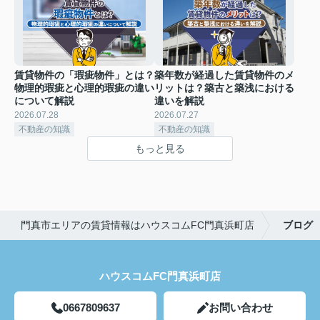
賃貸物件の「瑕疵物件」とは？
築年数が経過した賃貸物件のメ
物理的瑕疵と心理的瑕疵の違い
リットは？築古と築浅における
について解説
違いを解説
2026.07.28
2026.07.27
不動産の知識
不動産の知識
もっと見る
門真市エリアの賃貸情報はハウスコムFC門真浜町店
ブログ
ハウスコムFC門真浜町店
0667809637
お問い合わせ