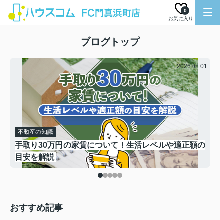
0
お気に入り
ブログトップ
.28
2026.08.01
不動産の知識
瑕
手取り30万円の家賃について！生活レベルや適正額の
目安を解説
おすすめ記事