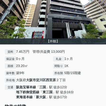
【外観】
7.45万円 管理/共益費 13,000円
賃料
0ヶ月
1ヶ月
保証金
礼金
23.20㎡
1K
面積
間取り
築9年
5階/15階建
築年数
所在階
大阪府
大阪市淀川区
西宮原
２丁目
所在地
阪急宝塚本線
「
三国
」駅 徒歩12分
交通
地下鉄御堂筋線
「
東三国
」駅 徒歩16分
東海道本線
「
新大阪
」駅 徒歩17分