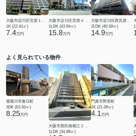
大阪市淀川区宮原１丁目
大阪市淀川区宮原４丁目
大阪市淀川区西宮原１丁目
1K (22.41㎡)
1LDK (43.84㎡)
2LDK (40.59㎡)
1
7.4
15.8
14.9
万円
万円
万円
よく見られている物件
寝屋川市春日町
門真市野里町
3DK (63.50㎡)
1K (21.08㎡)
8.25
4.1
万円
万円
大阪市西区南堀江２丁目
1LDK (34.88㎡)
1