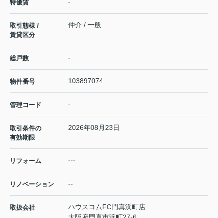
-
特優賃
仲介 / 一般
取引態様 /
賃貸区分
-
総戸数
103897074
物件番号
-
管理コード
2026年08月23日
取引条件の
有効期限
---
リフォーム
--
リノベーション
ハウスコムFC門真浜町店
取扱会社
大阪府門真市浜町27-6