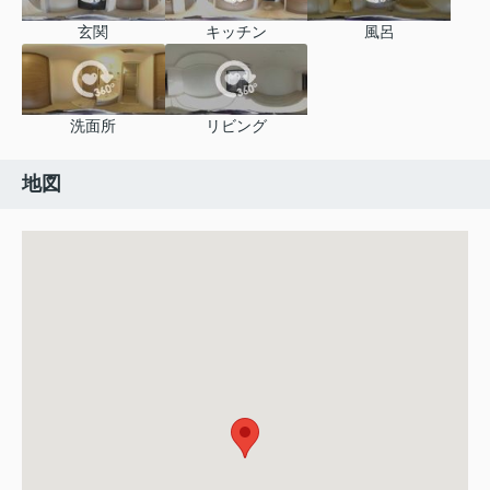
玄関
キッチン
風呂
洗面所
リビング
地図