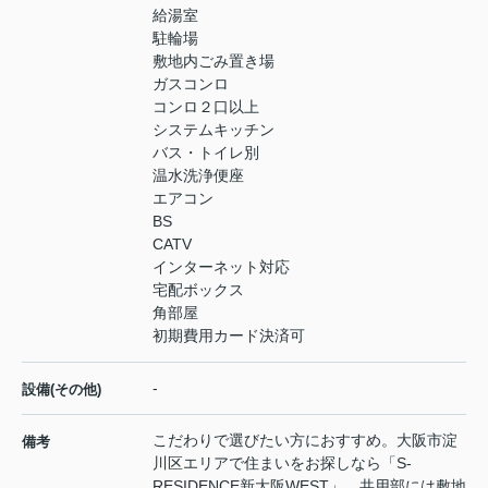
給湯室
駐輪場
敷地内ごみ置き場
ガスコンロ
コンロ２口以上
システムキッチン
バス・トイレ別
温水洗浄便座
エアコン
BS
CATV
インターネット対応
宅配ボックス
角部屋
初期費用カード決済可
-
設備(その他)
こだわりで選びたい方におすすめ。大阪市淀
備考
川区エリアで住まいをお探しなら「S-
RESIDENCE新大阪WEST」。共用部には敷地