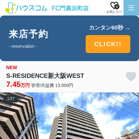
0
お気に入り
カンタン60秒 →
来店予約
CLICK!!
- reservation -
NEW
S-RESIDENCE新大阪WEST
7.45
万円
管理/共益費 13,000円
1
/
37