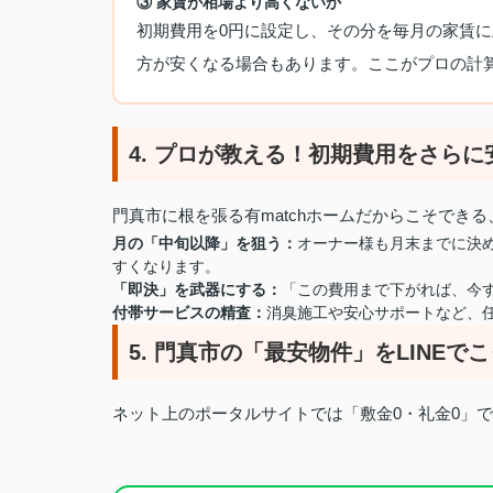
③ 家賃が相場より高くないか
初期費用を0円に設定し、その分を毎月の家賃に
方が安くなる場合もあります。ここがプロの計
4. プロが教える！初期費用をさら
門真市に根を張る有matchホームだからこそでき
月の「中旬以降」を狙う：
オーナー様も月末までに決
すくなります。
「即決」を武器にする：
「この費用まで下がれば、今
付帯サービスの精査：
消臭施工や安心サポートなど、
5. 門真市の「最安物件」をLINEで
ネット上のポータルサイトでは「敷金0・礼金0」