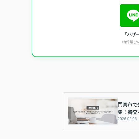
「ハザ
物件選び
門真市で
集！審査
2026.02.06