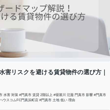
水害リスクを避ける賃貸物件の選び方｜
市 水害 対策
#門真市 賃貸 2階以上
#寝屋川 氾濫 門真市 影響
#門真市
#ハウスコムFC門真浜町店
#門真市 土地 低い 理由