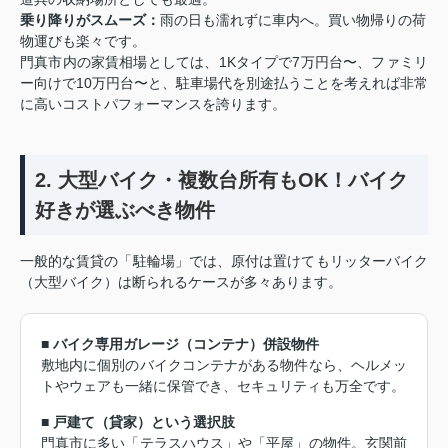
乗り降りがスムーズ：
雨の日も濡れずに車内へ。買い物帰りの荷
物運びも楽々です。
門真市内の家賃相場としては、1Kタイプで7万円台〜、ファミリ
ー向けで10万円台〜と、駐車場代を別途払うことを考えれば非常
に高いコストパフォーマンスを誇ります。
2. 大型バイク・複数台所有もOK！バイク
好きが選ぶべき物件
一般的な賃貸の「駐輪場」では、原付は置けてもリッターバイク
（大型バイク）は断られるケースが多々あります。
■ バイク専用ガレージ（コンテナ）併設物件
敷地内に個別のバイクコンテナがある物件なら、ヘルメッ
トやウェアも一緒に保管でき、セキュリティも万全です。
■ 戸建て（貸家）という選択肢
門真市に多い「テラスハウス」や「平屋」の物件。玄関前