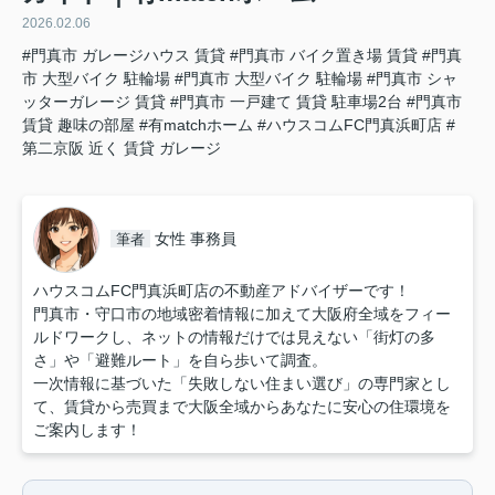
2026.02.06
#門真市 ガレージハウス 賃貸
#門真市 バイク置き場 賃貸
#門真
市 大型バイク 駐輪場
#門真市 大型バイク 駐輪場
#門真市 シャ
ッターガレージ 賃貸
#門真市 一戸建て 賃貸 駐車場2台
#門真市
賃貸 趣味の部屋
#有matchホーム
#ハウスコムFC門真浜町店
#
第二京阪 近く 賃貸 ガレージ
女性 事務員
筆者
ハウスコムFC門真浜町店の不動産アドバイザーです！
門真市・守口市の地域密着情報に加えて大阪府全域をフィー
ルドワークし、ネットの情報だけでは見えない「街灯の多
さ」や「避難ルート」を自ら歩いて調査。
一次情報に基づいた「失敗しない住まい選び」の専門家とし
て、賃貸から売買まで大阪全域からあなたに安心の住環境を
ご案内します！