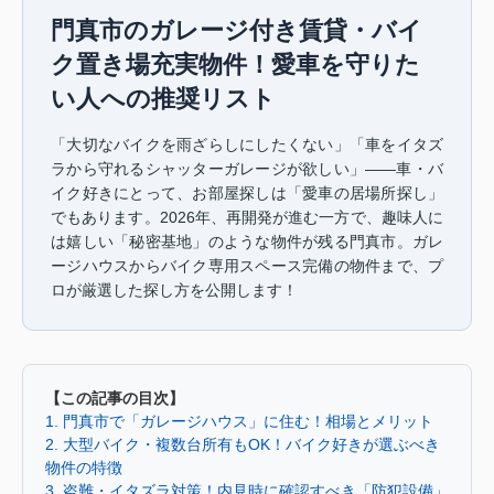
門真市のガレージ付き賃貸・バイ
ク置き場充実物件！愛車を守りた
い人への推奨リスト
「大切なバイクを雨ざらしにしたくない」「車をイタズ
ラから守れるシャッターガレージが欲しい」――車・バ
イク好きにとって、お部屋探しは「愛車の居場所探し」
でもあります。2026年、再開発が進む一方で、趣味人に
は嬉しい「秘密基地」のような物件が残る門真市。ガレ
ージハウスからバイク専用スペース完備の物件まで、プ
ロが厳選した探し方を公開します！
【この記事の目次】
1. 門真市で「ガレージハウス」に住む！相場とメリット
2. 大型バイク・複数台所有もOK！バイク好きが選ぶべき
物件の特徴
3. 盗難・イタズラ対策！内見時に確認すべき「防犯設備」