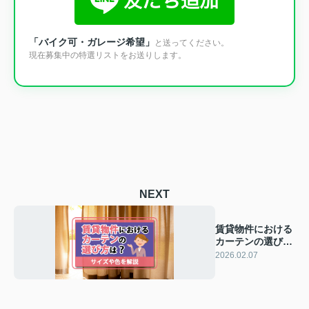
「バイク可・ガレージ希望」
と送ってください。
現在募集中の特選リストをお送りします。
NEXT
賃貸物件における
カーテンの選び方
は？サイズや色を
2026.02.07
解説