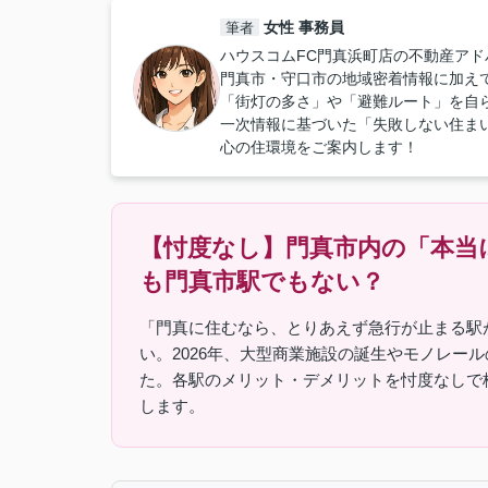
女性 事務員
筆者
ハウスコムFC門真浜町店の不動産アド
門真市・守口市の地域密着情報に加え
「街灯の多さ」や「避難ルート」を自
一次情報に基づいた「失敗しない住ま
心の住環境をご案内します！
【忖度なし】門真市内の「本当
も門真市駅でもない？
「門真に住むなら、とりあえず急行が止まる駅
い。2026年、大型商業施設の誕生やモノレー
た。各駅のメリット・デメリットを忖度なしで
します。