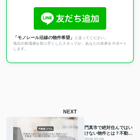
「モノレール沿線の物件希望」
と送ってください。
地元の相場感を知り尽くしたスタッフが、あなたの未来をサポート
します。
NEXT
門真市で絶対住んではい
けない物件とは？不動産
プロが教える失敗しない
2026.02.09