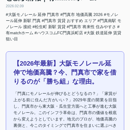
2026.02.09
#大阪モノレール 延伸 門真市
#門真市 地価高騰 2026
#モノレ
ール延伸 新駅 門真
#門真市 賃貸 おすすめ エリア
#門真南駅 モ
ノレール 接続
#松生町 新駅 賃貸
#門真市 将来性 住みやすさ
#
有matchホーム
#ハウスコムFC門真浜町店
#大阪 鉄道延伸 賃貸
狙い目
【2026年最新】大阪モノレール延
伸で地価高騰？今、門真市で家を借
りるのが「勝ち組」な理由。
「門真にモノレールが伸びるとどうなるの？」「家賃が
上がる前に住んだ方がいい？」2029年度の開業を目指
し、門真市から東大阪・瓜生堂方面へと工事が進む大阪
モノレール。このインフラ革命は、門真市の価値を根底
から変えようとしています。地元のプロが、地価高騰の
裏側と、今このタイミングで門真市を住まいに選ぶべき