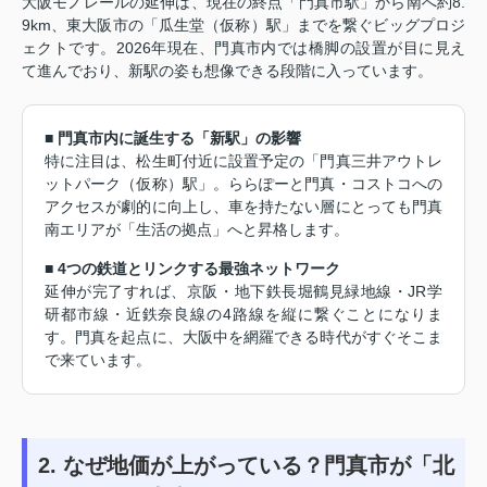
大阪モノレールの延伸は、現在の終点「門真市駅」から南へ約8.
9km、東大阪市の「瓜生堂（仮称）駅」までを繋ぐビッグプロジ
ェクトです。2026年現在、門真市内では橋脚の設置が目に見え
て進んでおり、新駅の姿も想像できる段階に入っています。
■ 門真市内に誕生する「新駅」の影響
特に注目は、松生町付近に設置予定の「門真三井アウトレ
ットパーク（仮称）駅」。ららぽーと門真・コストコへの
アクセスが劇的に向上し、車を持たない層にとっても門真
南エリアが「生活の拠点」へと昇格します。
■ 4つの鉄道とリンクする最強ネットワーク
延伸が完了すれば、京阪・地下鉄長堀鶴見緑地線・JR学
研都市線・近鉄奈良線の4路線を縦に繋ぐことになりま
す。門真を起点に、大阪中を網羅できる時代がすぐそこま
で来ています。
2. なぜ地価が上がっている？門真市が「北