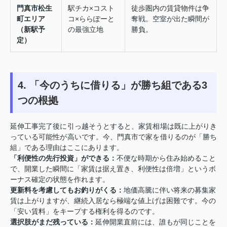
門真市松生
駅チカ×コスト
徒歩圏内の賃貸物件は争
町エリア
コ×ららぽーと
奪戦。空室が出た瞬間が
（新駅予
の最強立地
勝負。
定）
4. 「今のうちに借りる」が勝ち組である3
つの根拠
延伸工事完了後に引っ越そうとすると、家賃相場は既に上がりき
っている可能性が高いです。今、門真市で家を借りるのが「勝ち
組」である理由はここにあります。
「利便性の先行投資」ができる：
不便な時期から住み始めること
で、開業した瞬間に「家賃は据え置き、利便性は倍増」というボ
ーナス確定の状態を作れます。
更新料を考慮してもお釣りがくる：
地価高騰に伴い将来の募集家
賃は上がりますが、継続入居なら極端な値上げは困難です。今の
「安い賃料」をキープする権利を得るのです。
選択肢がまだ残っている：
延伸開業直前には、誰もが同じことを