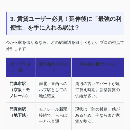
3. 賃貸ユーザー必見！延伸後に「最強の利
便性」を手に入れる駅は？
今から家を借りるなら、どの駅周辺を狙うべきか。プロの視点で
分析します。
ターゲット
延伸後のメリッ
今の狙い目ポイント
駅
ト
門真市駅
南北・東西への
周辺の古いアパートが建
（京阪・モ
ハブ駅としての
て替え時期。新築賃貸の
ノレール）
地位確立
供給が多い。
門真南駅
モノレール新駅
現状は「陸の孤島」感が
（地下鉄）
接続で、ららぽ
あるため、今ならまだ家
ーとへ直通
賃が割安。