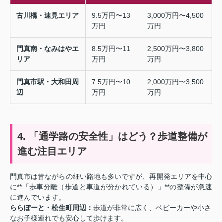
古川橋・速見エリア
9.5万円〜13
3,000万円〜4,500
万円
万円
門真南・なみはやエ
8.5万円〜11
2,500万円〜3,800
リア
万円
万円
門真市駅・大和田周
7.5万円〜10
2,000万円〜3,500
辺
万円
万円
4. 「通学路の安全性」はどう？歩道整備が
進む注目エリア
門真市は昔ながらの細い路地も多いですが、再開発エリアを中心
に**「歩車分離（歩道と車道が分かれている）」**の整備が急速
に進んでいます。
ららぽーと・松生町周辺：
歩道が非常に広く、ベビーカーや小さ
なお子様連れでも安心して歩けます。