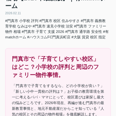
ーム
2026.02.11
#門真市 小学校 評判
#門真市 校区 住みやすさ
#門真市 義務教
育学校 なみはや
#門真市 速見小学校 治安
#門真市 ファミリー
物件 相場
#門真市 子育て 支援 2026
#門真市 通学路 安全性
#有
matchホーム
#ハウスコムFC門真浜町店
#大阪 賃貸 校区 指定
門真市で「子育てしやすい校区」
はどこ？小学校の評判と周辺のフ
ァミリー物件事情。
「門真市で子育てをするなら、どの小学校が良い？」
「新しい小中一貫校の評判は？」お子様の教育環境を第
一に考えるパパ・ママにとって、校区選びは家探し最大
の悩みどころです。2026年現在、再編が進む門真市の最
新教育事情と、地元不動産屋だからこそ知っている『人
気の校区とその周辺の物件相場』を徹底解説します。