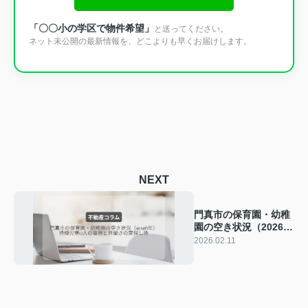
「〇〇小の学区で物件希望」
と送ってください。
ネット未公開の最新情報を、どこよりも早くお届けします。
NEXT
門真市の保育園・幼稚
園の空き状況（2026
年）｜待機児童0人の
2026.02.11
裏側と共働きの家探し
術