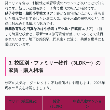
発エリアを含み、利便性と教育環境のバランスが良いことで知ら
れます。新しい公園も多く、子育て世代の転入が活発です。
砂子小学校・脇田小学校エリア：
静かな住宅街が広がり、落ち着
いた環境で子育てをしたい層に人気。砂子水路の桜並木など、自
然に触れ合える環境も魅力です。
義務教育学校 門真なみはや学園（三ツ島・門真南エリア）：
新
しく綺麗な校舎と、最新のICT教育設備が整っていることで注目
されています。地下鉄始発駅（門真南）に近く、共働き世帯にも
選ばれています。
3. 校区別・ファミリー物件（3LDK〜）の
家賃・購入相場
校区の人気は、ダイレクトに不動産価格に影響します。2026年
現在の目安を確認しましょう。
エリア（校区目安）
賃貸
中古戸建/マンショ
（3LDK）
ン