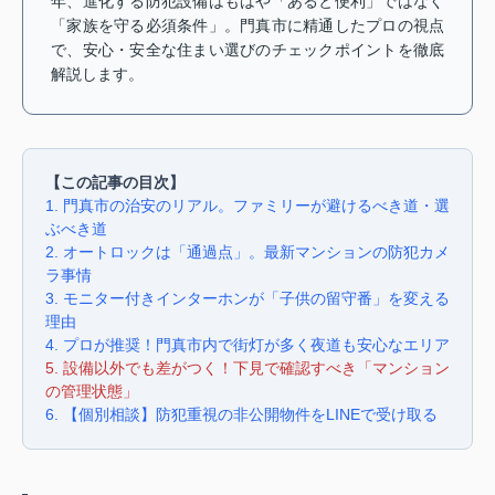
年、進化する防犯設備はもはや「あると便利」ではなく
「家族を守る必須条件」。門真市に精通したプロの視点
で、安心・安全な住まい選びのチェックポイントを徹底
解説します。
【この記事の目次】
1. 門真市の治安のリアル。ファミリーが避けるべき道・選
ぶべき道
2. オートロックは「通過点」。最新マンションの防犯カメ
ラ事情
3. モニター付きインターホンが「子供の留守番」を変える
理由
4. プロが推奨！門真市内で街灯が多く夜道も安心なエリア
5. 設備以外でも差がつく！下見で確認すべき「マンション
の管理状態」
6. 【個別相談】防犯重視の非公開物件をLINEで受け取る