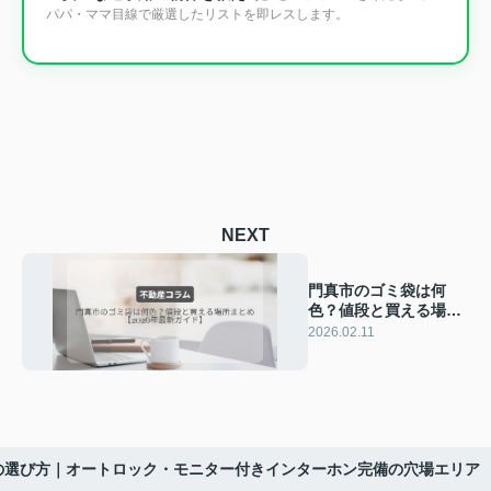
パパ・ママ目線で厳選したリストを即レスします。
NEXT
門真市のゴミ袋は何
色？値段と買える場所
まとめ【2026年最新ガ
2026.02.11
イド】｜有matchホー
ム
の選び方｜オートロック・モニター付きインターホン完備の穴場エリア