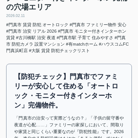
の穴場エリア
2026.02.11
#門真市 賃貸 防犯 オートロック
#門真市 ファミリー物件 安心
#門真市 治安 リアル 2026
#門真市 モニター付きインターホン
賃貸
#古川橋駅 治安 夜道
#門真市駅 子育て 住みやすさ
#門真
市 防犯カメラ 設置マンション
#有matchホーム
#ハウスコムFC
門真浜町店
#大阪 賃貸 防犯チェックリスト
【防犯チェック】門真市でファミ
リーが安心して住める「オートロ
ック・モニター付きインターホ
ン」完備物件。
「門真市の治安って実際どうなの？」「子供の留守番や
夜道が心配……」ファミリーの家探しにおいて、間取り
や家賃と同じくらい重要なのが『防犯性能』です。2026