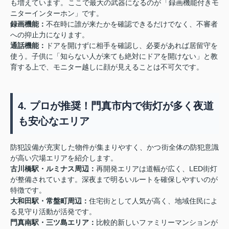
も増えています。ここで最大の武器になるのが「録画機能付きモ
ニターインターホン」です。
録画機能：
不在時に誰が来たかを確認できるだけでなく、不審者
への抑止力になります。
通話機能：
ドアを開けずに相手を確認し、必要があれば居留守を
使う。子供に「知らない人が来ても絶対にドアを開けない」と教
育する上で、モニター越しに顔が見えることは不可欠です。
4. プロが推奨！門真市内で街灯が多く夜道
も安心なエリア
防犯設備が充実した物件が集まりやすく、かつ街全体の防犯意識
が高い穴場エリアを紹介します。
古川橋駅・ルミナス周辺：
再開発エリアは道幅が広く、LED街灯
が整備されています。深夜まで明るいルートを確保しやすいのが
特徴です。
大和田駅・常盤町周辺：
住宅街として人気が高く、地域住民によ
る見守り活動が活発です。
門真南駅・三ツ島エリア：
比較的新しいファミリーマンションが