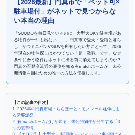
【2026最新】門真市で「ペット可×
駐車場付」がネットで見つからな
い本当の理由
「SUUMOを毎日見ているのに、大型犬OKで駐車場があ
る物件が一件も出ない……」門真市で愛犬・愛猫と暮ら
し、かつミニバンやSUVを所有したい方にとって、2026
年現在の物件探しはかつてない「超・激戦」です。なぜ
条件に合う物件はネットに出る前に消えてしまうのか？
門真の不動産流通の裏側を知る有matchホームが、未公
開情報を掴むための唯一の方法を伝授します。
【この記事の目次】
1. 2026年の門真市場：ららぽーと・モノレール延伸によ
る需要爆発
2. 有matchホームだけが知る、未公開物件が発生する「3
つの裏事情」
3. 【エリア別】大型犬・多頭飼い・ハイルーフ車が狙える