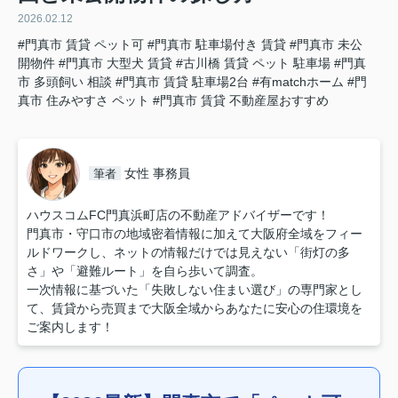
2026.02.12
#門真市 賃貸 ペット可
#門真市 駐車場付き 賃貸
#門真市 未公
開物件
#門真市 大型犬 賃貸
#古川橋 賃貸 ペット 駐車場
#門真
市 多頭飼い 相談
#門真市 賃貸 駐車場2台
#有matchホーム
#門
真市 住みやすさ ペット
#門真市 賃貸 不動産屋おすすめ
女性 事務員
筆者
ハウスコムFC門真浜町店の不動産アドバイザーです！
門真市・守口市の地域密着情報に加えて大阪府全域をフィー
ルドワークし、ネットの情報だけでは見えない「街灯の多
さ」や「避難ルート」を自ら歩いて調査。
一次情報に基づいた「失敗しない住まい選び」の専門家とし
て、賃貸から売買まで大阪全域からあなたに安心の住環境を
ご案内します！