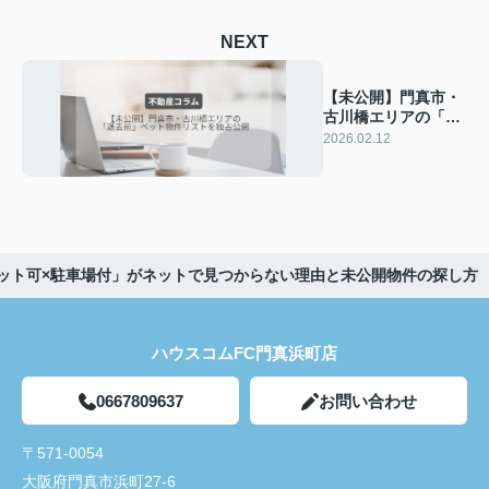
NEXT
【未公開】門真市・
古川橋エリアの「退
去前」ペット物件リ
2026.02.12
ストを独占公開
ペット可×駐車場付」がネットで見つからない理由と未公開物件の探し方
ハウスコムFC門真浜町店
0667809637
お問い合わせ
〒571-0054
大阪府門真市浜町27-6