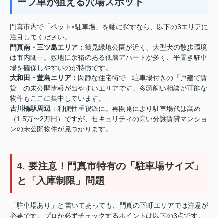
ーフ車が狙える穴場スポット
門真市内で「ペット×駐車場」を軸に探すなら、以下の3エリアに
注目してください。
門真南・三ツ島エリア：
鶴見緑地公園が近く、大型犬の散歩環境
は市内随一。敷地に余裕のある低層アパートが多く、平置き駐車
場を確保しやすいのが特徴です。
大和田・萱島エリア：
閑静な住宅街で、駐車場付きの「戸建て賃
貸」の未公開情報が出やすいエリアです。多頭飼い相談が可能な
物件もここに集中しています。
古川橋駅周辺：
利便性重視派に。再開発により駐車場代は高め
（1.5万〜2万円）ですが、セキュリティの高い分譲賃貸マンショ
ンの未公開物件が見つかります。
4. 要注意！門真市特有の「駐車場サイズ」
と「入庫制限」問題
「駐車場あり」と書いてあっても、門真の下町エリアでは注意が
必要です。プロが必ずチェックするポイントは以下の3点です。