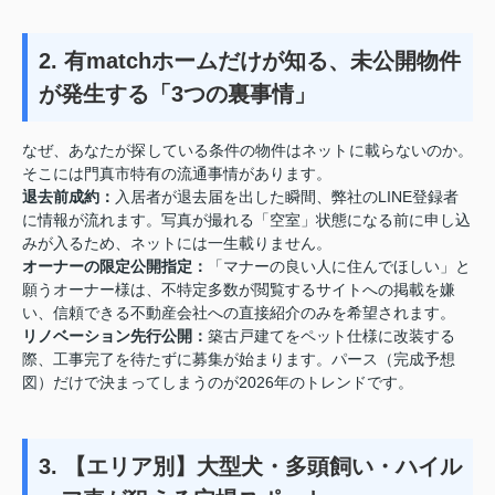
2. 有matchホームだけが知る、未公開物件
が発生する「3つの裏事情」
なぜ、あなたが探している条件の物件はネットに載らないのか。
そこには門真市特有の流通事情があります。
退去前成約：
入居者が退去届を出した瞬間、弊社のLINE登録者
に情報が流れます。写真が撮れる「空室」状態になる前に申し込
みが入るため、ネットには一生載りません。
オーナーの限定公開指定：
「マナーの良い人に住んでほしい」と
願うオーナー様は、不特定多数が閲覧するサイトへの掲載を嫌
い、信頼できる不動産会社への直接紹介のみを希望されます。
リノベーション先行公開：
築古戸建てをペット仕様に改装する
際、工事完了を待たずに募集が始まります。パース（完成予想
図）だけで決まってしまうのが2026年のトレンドです。
3. 【エリア別】大型犬・多頭飼い・ハイル