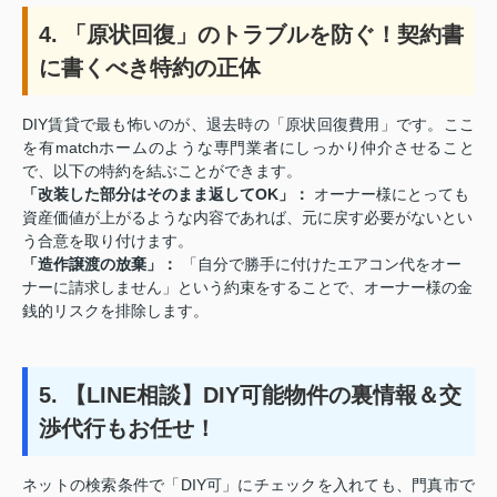
4. 「原状回復」のトラブルを防ぐ！契約書
に書くべき特約の正体
DIY賃貸で最も怖いのが、退去時の「原状回復費用」です。ここ
を有matchホームのような専門業者にしっかり仲介させること
で、以下の特約を結ぶことができます。
「改装した部分はそのまま返してOK」：
オーナー様にとっても
資産価値が上がるような内容であれば、元に戻す必要がないとい
う合意を取り付けます。
「造作譲渡の放棄」：
「自分で勝手に付けたエアコン代をオー
ナーに請求しません」という約束をすることで、オーナー様の金
銭的リスクを排除します。
5. 【LINE相談】DIY可能物件の裏情報＆交
渉代行もお任せ！
ネットの検索条件で「DIY可」にチェックを入れても、門真市で