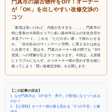
門真市の築古物件をDIY！オーナー
が「OK」を出しやすい改修交渉の
コツ
「家賃は安いけれど、内装が古すぎる……」。門真市の
特に萱島や大和田エリアに多い築40年以上の文化住宅や
木造アパート。これを「ただの古い家」で終わらせる
か、「自分好みのヴィンテージ空間」に変えるかはあな
た次第です。実は今、門真のオーナー様の間でも『DIY
賃貸』への理解が広まりつつあります。今回は、入居後
にトラブルにならず、かつオーナー様が思わず首を縦に
振ってしまう「賢い改修交渉術」を公開します。
【この記事の目次】
1. なぜ門真市は「DIY女子・男子」の聖地になりつつある
のか？
2. 【心理戦】オーナー様が最も恐れる「3つの不安」と解
決法