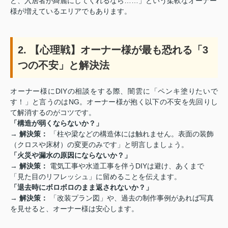
ど、入居者が綺麗にしてくれるなら……」という柔軟なオーナー
様が増えているエリアでもあります。
2. 【心理戦】オーナー様が最も恐れる「3
つの不安」と解決法
オーナー様にDIYの相談をする際、闇雲に「ペンキ塗りたいで
す！」と言うのはNG。オーナー様が抱く以下の不安を先回りし
て解消するのがコツです。
「構造が弱くならないか？」
→
解決策：
「柱や梁などの構造体には触れません。表面の装飾
（クロスや床材）の変更のみです」と明言しましょう。
「火災や漏水の原因にならないか？」
→
解決策：
電気工事や水道工事を伴うDIYは避け、あくまで
「見た目のリフレッシュ」に留めることを伝えます。
「退去時にボロボロのまま返されないか？」
→
解決策：
「改装プラン図」や、過去の制作事例があれば写真
を見せると、オーナー様は安心します。