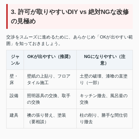
3. 許可が取りやすいDIY vs 絶対NGな改修
の見極め
交渉をスムーズに進めるために、あらかじめ「OKが出やすい範
囲」を知っておきましょう。
ジャ
OKが出やすい（推奨）
NGになりやすい（注
ンル
意）
壁・
壁紙の上貼り、フロア
土壁の破壊、漆喰の直塗
床
タイル施工
り（一部）
設備
照明器具の交換、取手
キッチン撤去、風呂釜の
の交換
交換
建具
襖の張り替え、塗装
柱の削り、勝手な間仕切
（要相談）
り撤去