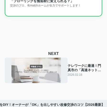
「フローリングを無垢材に変えられる？」
交渉のプロ、有matchホームが全力でサポートします！
NEXT
テレワークに最適！門
真市の「高速ネット無
料」マンション未公開
2026.02.16
まとめ【2026最新】
をDIY！オーナーが「OK」を出しやすい改修交渉のコツ【2026最新】