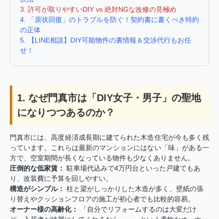
3. 許可が取りやすいDIY vs 絶対NGな改修の見極め
4. 「原状回復」のトラブルを防ぐ！契約書に書くべき特約
の正体
5. 【LINE相談】DIY可能物件の裏情報＆交渉代行もお任
せ！
1. なぜ門真市は「DIY女子・男子」の聖地
になりつつあるのか？
門真市には、高度経済成長期に建てられた木造住宅が今も多く残
っています。これらは最新のマンションにはない「味」がある一
方で、空室期間が長くなっている物件も少なくありません。
圧倒的な低家賃：
駐車場代込みで4万円台といった戸建てもあ
り、改装費に予算を回しやすい。
構造がシンプル：
柱と梁がしっかりした木造が多く、壁紙の張
り替えやクッションフロアの施工が初心者でも比較的容易。
オーナー様の高齢化：
「自分でリフォームするのは大変だけ