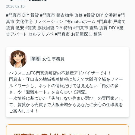
2026.02.16
#門真市 DIY 賃貸
#門真市 築古物件 改修
#賃貸 DIY 交渉術
#門
真市 文化住宅 リノベーション
#有matchホーム
#門真市 戸建て
賃貸 激安
#賃貸 原状回復 DIY 特約
#門真市 萱島 賃貸 DIY
#築
古アパート セルフリノベ
#門真市 お部屋探し 相談
女性 事務員
筆者
ハウスコムFC門真浜町店の不動産アドバイザーです！
門真市・守口市の地域密着情報に加えて大阪府全域をフィー
ルドワークし、ネットの情報だけでは見えない「街灯の多
さ」や「避難ルート」を自ら歩いて調査。
一次情報に基づいた「失敗しない住まい選び」の専門家とし
て、賃貸から売買まで大阪全域からあなたに安心の住環境を
ご案内します！