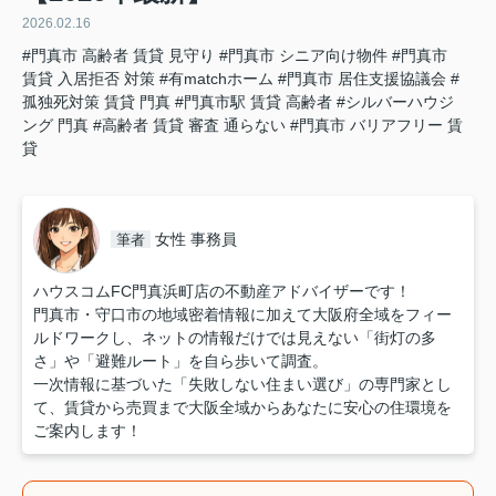
2026.02.16
#門真市 高齢者 賃貸 見守り
#門真市 シニア向け物件
#門真市
賃貸 入居拒否 対策
#有matchホーム
#門真市 居住支援協議会
#
孤独死対策 賃貸 門真
#門真市駅 賃貸 高齢者
#シルバーハウジ
ング 門真
#高齢者 賃貸 審査 通らない
#門真市 バリアフリー 賃
貸
女性 事務員
筆者
ハウスコムFC門真浜町店の不動産アドバイザーです！
門真市・守口市の地域密着情報に加えて大阪府全域をフィー
ルドワークし、ネットの情報だけでは見えない「街灯の多
さ」や「避難ルート」を自ら歩いて調査。
一次情報に基づいた「失敗しない住まい選び」の専門家とし
て、賃貸から売買まで大阪全域からあなたに安心の住環境を
ご案内します！