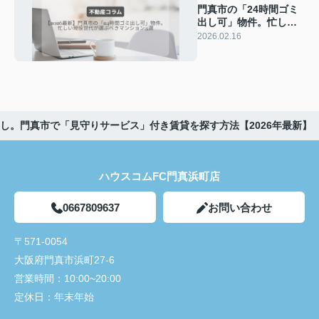
門真市の「24時間ゴミ
出し可」物件。忙しい
現役世代が選ぶべきマ
2026.02.16
ンション3選【2026最
新】
し。門真市で「見守りサービス」付き賃貸を探す方法【2026年最新】
ハウスコムFC門真浜町店
0667809637
お問い合わせ
〒571-0054
大阪府門真市浜町27-6
営業時間：
10:00~20:00
定休日：
年末年始