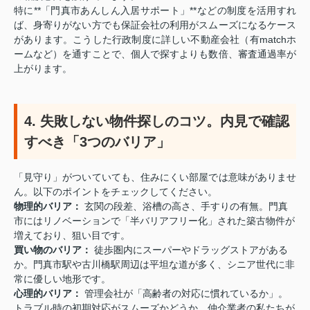
特に**「門真市あんしん入居サポート」**などの制度を活用すれ
ば、身寄りがない方でも保証会社の利用がスムーズになるケース
があります。こうした行政制度に詳しい不動産会社（有matchホ
ームなど）を通すことで、個人で探すよりも数倍、審査通過率が
上がります。
4. 失敗しない物件探しのコツ。内見で確認
すべき「3つのバリア」
「見守り」がついていても、住みにくい部屋では意味がありませ
ん。以下のポイントをチェックしてください。
物理的バリア：
玄関の段差、浴槽の高さ、手すりの有無。門真
市にはリノベーションで「半バリアフリー化」された築古物件が
増えており、狙い目です。
買い物のバリア：
徒歩圏内にスーパーやドラッグストアがある
か。門真市駅や古川橋駅周辺は平坦な道が多く、シニア世代に非
常に優しい地形です。
心理的バリア：
管理会社が「高齢者の対応に慣れているか」。
トラブル時の初期対応がスムーズかどうか、仲介業者の私たちが