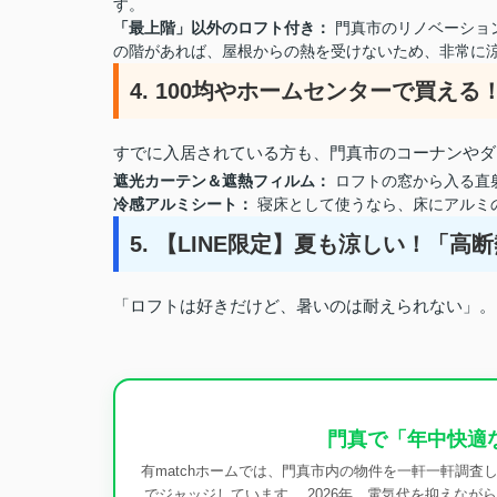
す。
「最上階」以外のロフト付き：
門真市のリノベーショ
の階があれば、屋根からの熱を受けないため、非常に
4. 100均やホームセンターで買え
すでに入居されている方も、門真市のコーナンやダ
遮光カーテン＆遮熱フィルム：
ロフトの窓から入る直
冷感アルミシート：
寝床として使うなら、床にアルミ
5. 【LINE限定】夏も涼しい！「
「ロフトは好きだけど、暑いのは耐えられない」。そ
門真で「年中快適
有matchホームでは、門真市内の物件を一軒一軒調
でジャッジしています。 2026年、電気代を抑えなが