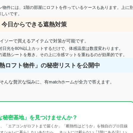
ン物件には、1階の部屋にロフトを作っているケースもあります。上に
涼しいです。
る！今日からできる遮熱対策
イソーで買えるアイテムで対策が可能です。
射日光を80%以上カットするだけで、体感温度は数度変わります。
の遮熱シートを敷き、その上に冷感マットを重ねるのが効果的です。
高断熱ロフト物件」の秘密リストを公開中
んな贅沢な悩みに、有matchホームが全力で答えます。
な秘密基地」を見つけませんか？
査し、「エアコンがロフトまで届くか」「断熱性はどうか」を独自のプロ目線
らオシャレに暮らしたいあなたへ。 ネットには載らない『1階にある涼しい