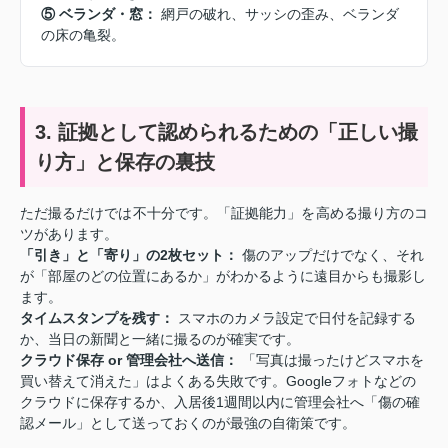
⑤ ベランダ・窓：
網戸の破れ、サッシの歪み、ベランダ
の床の亀裂。
3. 証拠として認められるための「正しい撮
り方」と保存の裏技
ただ撮るだけでは不十分です。「証拠能力」を高める撮り方のコ
ツがあります。
「引き」と「寄り」の2枚セット：
傷のアップだけでなく、それ
が「部屋のどの位置にあるか」がわかるように遠目からも撮影し
ます。
タイムスタンプを残す：
スマホのカメラ設定で日付を記録する
か、当日の新聞と一緒に撮るのが確実です。
クラウド保存 or 管理会社へ送信：
「写真は撮ったけどスマホを
買い替えて消えた」はよくある失敗です。Googleフォトなどの
クラウドに保存するか、入居後1週間以内に管理会社へ「傷の確
認メール」として送っておくのが最強の自衛策です。