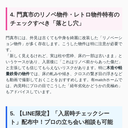
4. 門真市のリノベ物件・レトロ物件特有の
チェックすべき「落とし穴」
門真市には、外見は古くても中身を綺麗に改装した「リノベーシ
ョン物件」が多く存在します。こうした物件は特に注意が必要で
す。
「新しく見えるけれど、実は柱や窓枠、床の一部は古いまま」と
いうケースがあり、入居後に「これはリノベ前からあった傷だ」
と主張しても信じてもらえないリスクがあります。特に
木造や軽
量鉄骨の物件
では、床の軋みや傾き、クロスの繋ぎ目の浮きなど
も動画で撮影しておくことをおすすめします。有matchホームで
は、内見時にプロの目でこうした「経年劣化かどうかの見極め」
もアドバイスしています。
5. 【LINE限定】「入居時チェックシー
ト」配布中！プロの立ち会い相談も可能