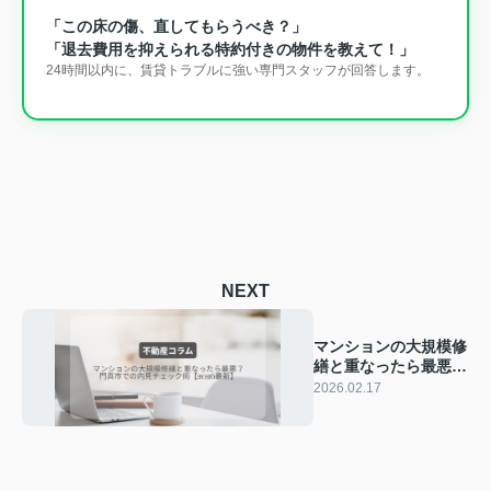
「この床の傷、直してもらうべき？」
「退去費用を抑えられる特約付きの物件を教えて！」
24時間以内に、賃貸トラブルに強い専門スタッフが回答します。
NEXT
マンションの大規模修
繕と重なったら最悪？
門真市での内見チェッ
2026.02.17
ク術【2026最新】