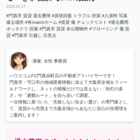
2026.02.17
#門真市 賃貸 退去費用
#原状回復 トラブル 対策
#入居時 写真
撮る場所
#有matchホーム
#賃貸 傷 チェックリスト
#退去費用
ボッタクリ 回避
#門真市 賃貸 未公開物件
#フローリング 傷 賃
貸
#門真市 引越し 注意点
女性 事務員
筆者
ハウスコムFC門真浜町店の不動産アドバイザーです！
門真市・守口市の地域密着情報に加えて大阪府全域をフィー
ルドワークし、ネットの情報だけでは見えない「街灯の多
さ」や「避難ルート」を自ら歩いて調査。
一次情報に基づいた「失敗しない住まい選び」の専門家とし
て、賃貸から売買まで大阪全域からあなたに安心の住環境を
ご案内します！