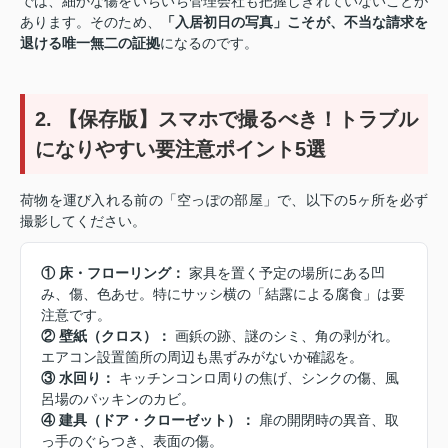
では、細かな傷をいちいち管理会社も把握しきれていないことが
あります。そのため、
「入居初日の写真」こそが、不当な請求を
退ける唯一無二の証拠
になるのです。
2. 【保存版】スマホで撮るべき！トラブル
になりやすい要注意ポイント5選
荷物を運び入れる前の「空っぽの部屋」で、以下の5ヶ所を必ず
撮影してください。
① 床・フローリング：
家具を置く予定の場所にある凹
み、傷、色あせ。特にサッシ横の「結露による腐食」は要
注意です。
② 壁紙（クロス）：
画鋲の跡、謎のシミ、角の剥がれ。
エアコン設置箇所の周辺も黒ずみがないか確認を。
③ 水回り：
キッチンコンロ周りの焦げ、シンクの傷、風
呂場のパッキンのカビ。
④ 建具（ドア・クローゼット）：
扉の開閉時の異音、取
っ手のぐらつき、表面の傷。