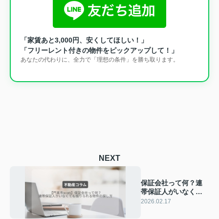
「家賃あと3,000円、安くしてほしい！」
「フリーレント付きの物件をピックアップして！」
あなたの代わりに、全力で「理想の条件」を勝ち取ります。
NEXT
保証会社って何？連
帯保証人がいなくて
も借りられる物件の
2026.02.17
探し方【門真市
2026】