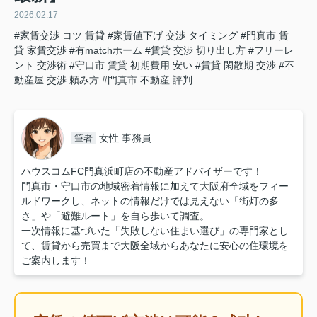
2026.02.17
#家賃交渉 コツ 賃貸
#家賃値下げ 交渉 タイミング
#門真市 賃
貸 家賃交渉
#有matchホーム
#賃貸 交渉 切り出し方
#フリーレ
ント 交渉術
#守口市 賃貸 初期費用 安い
#賃貸 閑散期 交渉
#不
動産屋 交渉 頼み方
#門真市 不動産 評判
女性 事務員
筆者
ハウスコムFC門真浜町店の不動産アドバイザーです！
門真市・守口市の地域密着情報に加えて大阪府全域をフィー
ルドワークし、ネットの情報だけでは見えない「街灯の多
さ」や「避難ルート」を自ら歩いて調査。
一次情報に基づいた「失敗しない住まい選び」の専門家とし
て、賃貸から売買まで大阪全域からあなたに安心の住環境を
ご案内します！