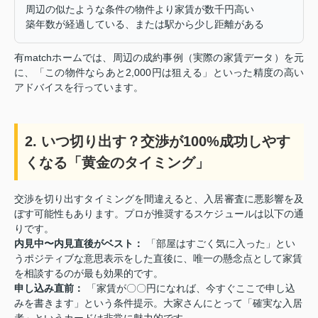
周辺の似たような条件の物件より家賃が数千円高い
築年数が経過している、または駅から少し距離がある
有matchホームでは、周辺の成約事例（実際の家賃データ）を元
に、「この物件ならあと2,000円は狙える」といった精度の高い
アドバイスを行っています。
2. いつ切り出す？交渉が100%成功しやす
くなる「黄金のタイミング」
交渉を切り出すタイミングを間違えると、入居審査に悪影響を及
ぼす可能性もあります。プロが推奨するスケジュールは以下の通
りです。
内見中〜内見直後がベスト：
「部屋はすごく気に入った」とい
うポジティブな意思表示をした直後に、唯一の懸念点として家賃
を相談するのが最も効果的です。
申し込み直前：
「家賃が〇〇円になれば、今すぐここで申し込
みを書きます」という条件提示。大家さんにとって「確実な入居
者」というカードは非常に魅力的です。