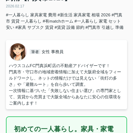
2026.02.17
#一人暮らし 家具家電 費用
#新生活 家具家電 相場 2026
#門真
市 賃貸 一人暮らし
#有matchホーム
#一人暮らし 家電 セット
安い
#家具 サブスク 賃貸
#賃貸 設備 節約
#門真市 引越し 準備
女性 事務員
筆者
ハウスコムFC門真浜町店の不動産アドバイザーです！
門真市・守口市の地域密着情報に加えて大阪府全域をフィー
ルドワークし、ネットの情報だけでは見えない「街灯の多
さ」や「避難ルート」を自ら歩いて調査。
一次情報に基づいた「失敗しない住まい選び」の専門家とし
て、賃貸から売買まで大阪全域からあなたに安心の住環境を
ご案内します！
初めての一人暮らし。家具・家電