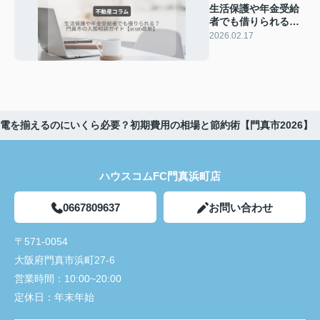
生活保護や年金受給
者でも借りられる？
門真市の入居相談ガ
2026.02.17
イド【2026最新】
電を揃えるのにいくら必要？初期費用の相場と節約術【門真市2026】
ハウスコムFC門真浜町店
0667809637
お問い合わせ
〒571-0054
大阪府門真市浜町27-6
営業時間：
10:00~20:00
定休日：
年末年始