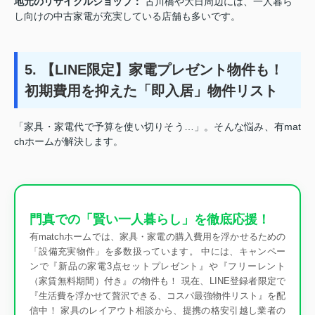
地元のリサイクルショップ：
古川橋や大日周辺には、一人暮ら
し向けの中古家電が充実している店舗も多いです。
5. 【LINE限定】家電プレゼント物件も！
初期費用を抑えた「即入居」物件リスト
「家具・家電代で予算を使い切りそう…」。そんな悩み、有mat
chホームが解決します。
門真での「賢い一人暮らし」を徹底応援！
有matchホームでは、家具・家電の購入費用を浮かせるための
「設備充実物件」を多数扱っています。 中には、キャンペー
ンで『新品の家電3点セットプレゼント』や『フリーレント
（家賃無料期間）付き』の物件も！ 現在、LINE登録者限定で
『生活費を浮かせて贅沢できる、コスパ最強物件リスト』を配
信中！ 家具のレイアウト相談から、提携の格安引越し業者の