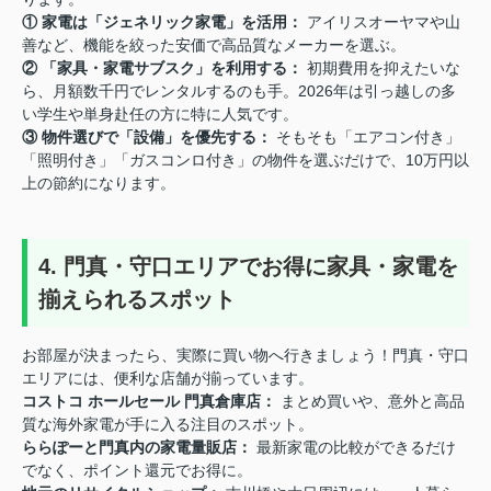
① 家電は「ジェネリック家電」を活用：
アイリスオーヤマや山
善など、機能を絞った安価で高品質なメーカーを選ぶ。
② 「家具・家電サブスク」を利用する：
初期費用を抑えたいな
ら、月額数千円でレンタルするのも手。2026年は引っ越しの多
い学生や単身赴任の方に特に人気です。
③ 物件選びで「設備」を優先する：
そもそも「エアコン付き」
「照明付き」「ガスコンロ付き」の物件を選ぶだけで、10万円以
上の節約になります。
4. 門真・守口エリアでお得に家具・家電を
揃えられるスポット
お部屋が決まったら、実際に買い物へ行きましょう！門真・守口
エリアには、便利な店舗が揃っています。
コストコ ホールセール 門真倉庫店：
まとめ買いや、意外と高品
質な海外家電が手に入る注目のスポット。
ららぽーと門真内の家電量販店：
最新家電の比較ができるだけ
でなく、ポイント還元でお得に。