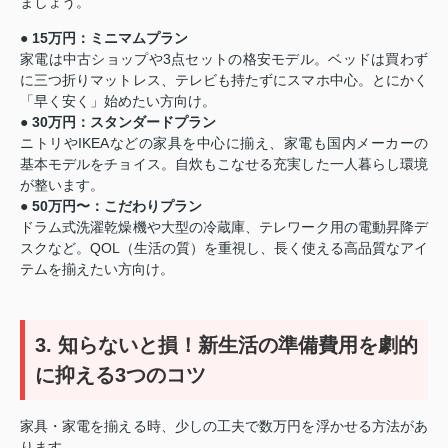
ましょう。
● 15万円：ミニマムプラン
家電は中古ショップや3点セットの格安モデル。ベッドは買わず
に三つ折りマットレス、テレビも持たずにスマホ中心。とにかく
「早く安く」始めたい方向け。
● 30万円：スタンダードプラン
ニトリやIKEAなどの家具を中心に揃え、家電も国内メーカーの
基本モデルをチョイス。自炊もこなせる充実した一人暮らし環境
が整います。
● 50万円〜：こだわりプラン
ドラム式洗濯乾燥機や大型の冷蔵庫、テレワーク用の電動昇降デ
スクなど。QOL（生活の質）を重視し、長く使える高品質なアイ
テムを揃えたい方向け。
3. 知らないと損！新生活の準備費用を劇的
に抑える3つのコツ
家具・家電を揃える時、少しの工夫で数万円を浮かせる方法があ
ります。