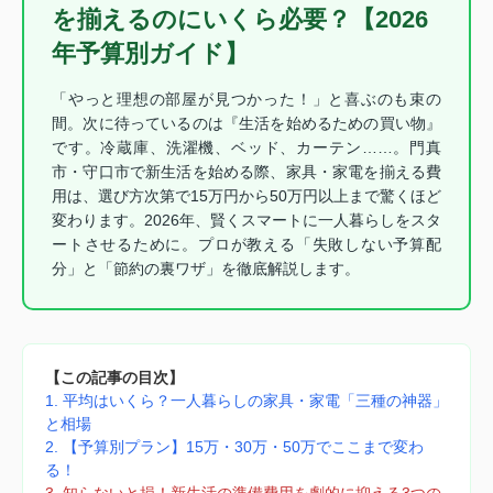
を揃えるのにいくら必要？【2026
年予算別ガイド】
「やっと理想の部屋が見つかった！」と喜ぶのも束の
間。次に待っているのは『生活を始めるための買い物』
です。冷蔵庫、洗濯機、ベッド、カーテン……。門真
市・守口市で新生活を始める際、家具・家電を揃える費
用は、選び方次第で15万円から50万円以上まで驚くほど
変わります。2026年、賢くスマートに一人暮らしをスタ
ートさせるために。プロが教える「失敗しない予算配
分」と「節約の裏ワザ」を徹底解説します。
【この記事の目次】
1. 平均はいくら？一人暮らしの家具・家電「三種の神器」
と相場
2. 【予算別プラン】15万・30万・50万でここまで変わ
る！
3. 知らないと損！新生活の準備費用を劇的に抑える3つの