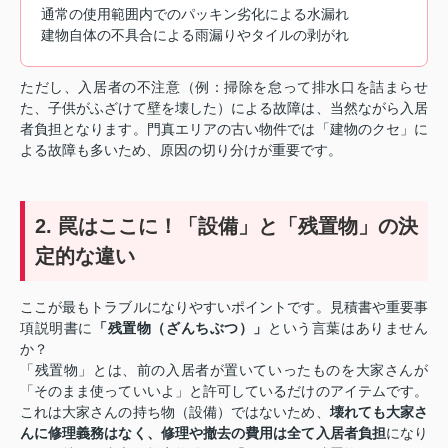
通常の使用範囲内でのパッキン劣化による水漏れ
建物自体の不具合による雨漏りやタイルの剥がれ
ただし、入居者の不注意（例：掃除を怠って排水口を詰まらせ
た、子供がふざけて壁を壊した）による故障は、当然ながら入居
者負担となります。門真エリアの古い物件では「建物のクセ」に
よる故障も多いため、原因の切り分けが重要です。
2. 罠はここに！「設備」と「残置物」の決
定的な違い
ここが最もトラブルになりやすいポイントです。見積書や重要事
項説明書に
「残置物（ざんちぶつ）」
という言葉はありません
か？
「残置物」とは、前の入居者が置いていったものを大家さんが
「そのまま使っていいよ」と許可しているだけのアイテムです。
これは大家さんの持ち物（設備）ではないため、
壊れても大家さ
んに修理義務はなく、修理や撤去の費用は全て入居者負担
になり