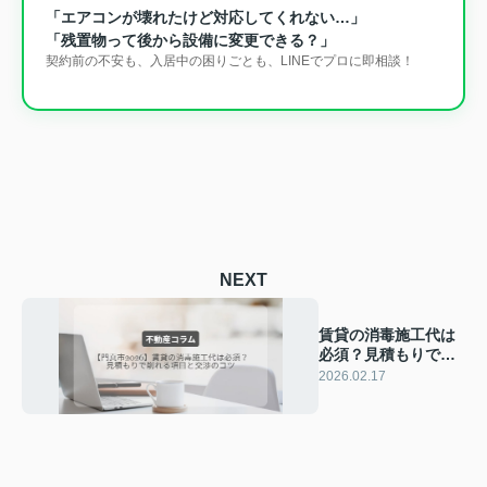
「エアコンが壊れたけど対応してくれない…」
「残置物って後から設備に変更できる？」
契約前の不安も、入居中の困りごとも、LINEでプロに即相談！
NEXT
賃貸の消毒施工代は
必須？見積もりで削
れる項目と交渉のコ
2026.02.17
ツ【門真市2026】