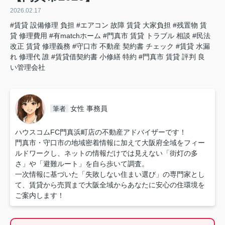
2026.02.17
#賃貸 設備修理 負担
#エアコン 故障 賃貸 大家負担
#残置物 賃
貸 修理費用
#有matchホーム
#門真市 賃貸 トラブル 相談
#民法
改正 賃貸 修理義務
#守口市 不動産 契約書 チェック
#賃貸 水漏
れ 修理代 誰
#賃貸借契約書 小修繕 特約
#門真市 賃貸 評判 良
い管理会社
女性 事務員
筆者
ハウスコムFC門真浜町店の不動産アドバイザーです！
門真市・守口市の地域密着情報に加えて大阪府全域をフィー
ルドワークし、ネットの情報だけでは見えない「街灯の多
さ」や「避難ルート」を自ら歩いて調査。
一次情報に基づいた「失敗しない住まい選び」の専門家とし
て、賃貸から売買まで大阪全域からあなたに安心の住環境を
ご案内します！