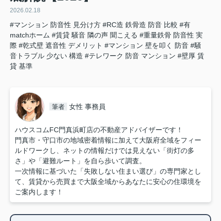
2026.02.18
#マンション 防音性 見分け方
#RC造 鉄骨造 防音 比較
#有
matchホーム
#賃貸 騒音 隣の声 聞こえる
#重量鉄骨 防音性 実
際
#乾式壁 遮音性 デメリット
#マンション 壁を叩く 防音
#騒
音トラブル 少ない 構造
#テレワーク 防音 マンション
#壁厚 賃
貸 基準
女性 事務員
筆者
ハウスコムFC門真浜町店の不動産アドバイザーです！
門真市・守口市の地域密着情報に加えて大阪府全域をフィー
ルドワークし、ネットの情報だけでは見えない「街灯の多
さ」や「避難ルート」を自ら歩いて調査。
一次情報に基づいた「失敗しない住まい選び」の専門家とし
て、賃貸から売買まで大阪全域からあなたに安心の住環境を
ご案内します！