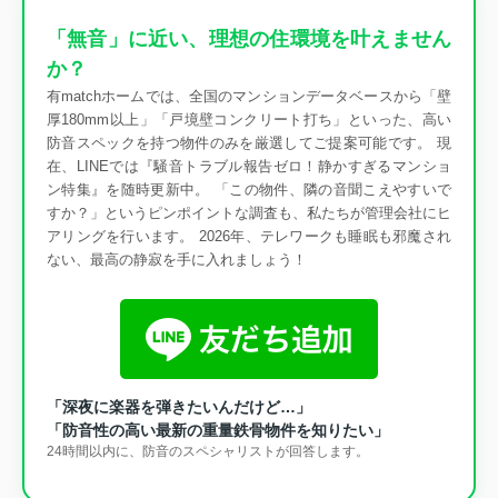
「無音」に近い、理想の住環境を叶えません
か？
有matchホームでは、全国のマンションデータベースから「壁
厚180mm以上」「戸境壁コンクリート打ち」といった、高い
防音スペックを持つ物件のみを厳選してご提案可能です。 現
在、LINEでは『騒音トラブル報告ゼロ！静かすぎるマンショ
ン特集』を随時更新中。 「この物件、隣の音聞こえやすいで
すか？」というピンポイントな調査も、私たちが管理会社にヒ
アリングを行います。 2026年、テレワークも睡眠も邪魔され
ない、最高の静寂を手に入れましょう！
「深夜に楽器を弾きたいんだけど…」
「防音性の高い最新の重量鉄骨物件を知りたい」
24時間以内に、防音のスペシャリストが回答します。