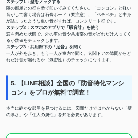
ステップ1：壁をノックする
隣の部屋との壁を拳で叩いてみてください。「コンコン」と軽い
音がして響く場合は石膏ボード（要注意）。「ペチペチ」と中身
が詰まったような重い音がすれば、コンクリート壁です。
ステップ2：スマホのアプリで「騒音計」を使う
窓を閉めた状態で、外の車の音や共用部の音がどれだけ入ってく
るか数値をチェックします。
ステップ3：共用廊下の「足音」を聞く
一人が外を歩き、もう一人が室内で聞く。玄関ドアの隙間からど
れだけ音が漏れるか（気密性）のチェックになります。
5. 【LINE相談】全国の「防音特化マンシ
ョン」をプロが無料で調査！
本当に静かな部屋を見つけるには、図面だけではわからない「壁
の厚さ」や「住人の属性」を知る必要があります。