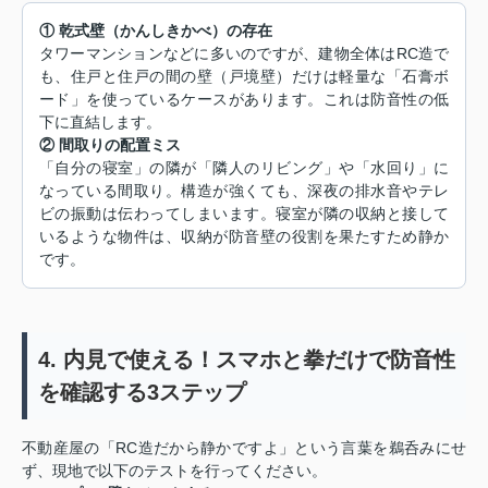
① 乾式壁（かんしきかべ）の存在
タワーマンションなどに多いのですが、建物全体はRC造で
も、住戸と住戸の間の壁（戸境壁）だけは軽量な「石膏ボ
ード」を使っているケースがあります。これは防音性の低
下に直結します。
② 間取りの配置ミス
「自分の寝室」の隣が「隣人のリビング」や「水回り」に
なっている間取り。構造が強くても、深夜の排水音やテレ
ビの振動は伝わってしまいます。寝室が隣の収納と接して
いるような物件は、収納が防音壁の役割を果たすため静か
です。
4. 内見で使える！スマホと拳だけで防音性
を確認する3ステップ
不動産屋の「RC造だから静かですよ」という言葉を鵜呑みにせ
ず、現地で以下のテストを行ってください。