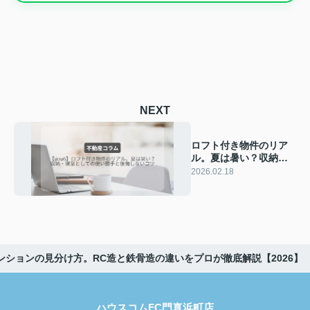
NEXT
ロフト付き物件のリア
ル。夏は暑い？収納・
寝室としての使い勝手
2026.02.18
と後悔しないコツ
【2026】
ンションの見分け方。RC造と鉄骨造の違いをプロが徹底解説【2026】
ハウスコムFC門真浜町店