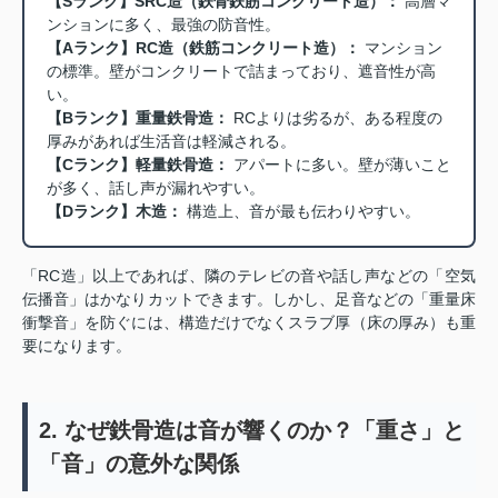
【Sランク】SRC造（鉄骨鉄筋コンクリート造）：
高層マ
ンションに多く、最強の防音性。
【Aランク】RC造（鉄筋コンクリート造）：
マンション
の標準。壁がコンクリートで詰まっており、遮音性が高
い。
【Bランク】重量鉄骨造：
RCよりは劣るが、ある程度の
厚みがあれば生活音は軽減される。
【Cランク】軽量鉄骨造：
アパートに多い。壁が薄いこと
が多く、話し声が漏れやすい。
【Dランク】木造：
構造上、音が最も伝わりやすい。
「RC造」以上であれば、隣のテレビの音や話し声などの「空気
伝播音」はかなりカットできます。しかし、足音などの「重量床
衝撃音」を防ぐには、構造だけでなくスラブ厚（床の厚み）も重
要になります。
2. なぜ鉄骨造は音が響くのか？「重さ」と
「音」の意外な関係