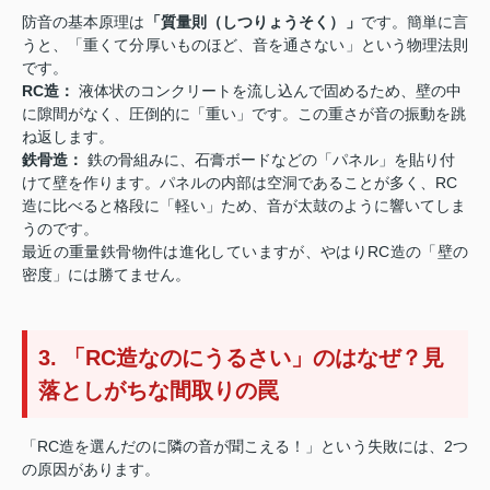
防音の基本原理は
「質量則（しつりょうそく）」
です。簡単に言
うと、「重くて分厚いものほど、音を通さない」という物理法則
です。
RC造：
液体状のコンクリートを流し込んで固めるため、壁の中
に隙間がなく、圧倒的に「重い」です。この重さが音の振動を跳
ね返します。
鉄骨造：
鉄の骨組みに、石膏ボードなどの「パネル」を貼り付
けて壁を作ります。パネルの内部は空洞であることが多く、RC
造に比べると格段に「軽い」ため、音が太鼓のように響いてしま
うのです。
最近の重量鉄骨物件は進化していますが、やはりRC造の「壁の
密度」には勝てません。
3. 「RC造なのにうるさい」のはなぜ？見
落としがちな間取りの罠
「RC造を選んだのに隣の音が聞こえる！」という失敗には、2つ
の原因があります。