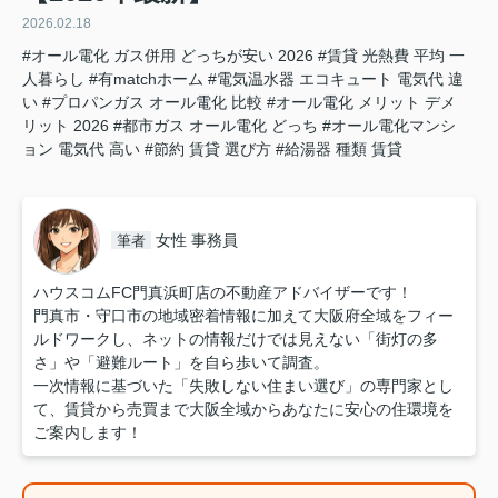
2026.02.18
#オール電化 ガス併用 どっちが安い 2026
#賃貸 光熱費 平均 一
人暮らし
#有matchホーム
#電気温水器 エコキュート 電気代 違
い
#プロパンガス オール電化 比較
#オール電化 メリット デメ
リット 2026
#都市ガス オール電化 どっち
#オール電化マンシ
ョン 電気代 高い
#節約 賃貸 選び方
#給湯器 種類 賃貸
女性 事務員
筆者
ハウスコムFC門真浜町店の不動産アドバイザーです！
門真市・守口市の地域密着情報に加えて大阪府全域をフィー
ルドワークし、ネットの情報だけでは見えない「街灯の多
さ」や「避難ルート」を自ら歩いて調査。
一次情報に基づいた「失敗しない住まい選び」の専門家とし
て、賃貸から売買まで大阪全域からあなたに安心の住環境を
ご案内します！