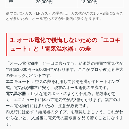
帯
20,000円
18,000円
※プロパンガス（LPガス）の場合は、ガス代がこの1.5〜2倍になるこ
とが多いため、オール電化の方が圧倒的に安くなります。
3. オール電化で後悔しないための「エコキ
ュート」と「電気温水器」の差
「オール電化物件」と一口に言っても、給湯器の種類で電気代が
**月額3,000円〜5,000円**変わります。ここがプロが教える最大
のチェックポイントです。
エコキュート：
空気の熱を利用してお湯を沸かすヒートポンプ
式。電気代が非常に安く、現在のオール電化の主流です。
電気温水器：
巨大な電気ポットのような仕組み。熱効率が悪
く、エコキュートに比べて電気代が約3倍かかります。築古のオ
ール電化物件には多いため、注意が必要です。
内見時には必ず「給湯器のタイプ」を確認しましょう。これがわ
からないと、入居後に電気代の請求書を見て驚くことになりま
す。