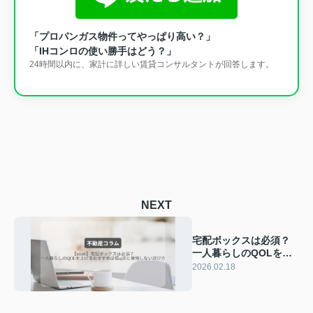
「プロパンガス物件ってやっぱり高い？」
「IHコンロの使い勝手はどう？」
24時間以内に、家計に詳しい賃貸コンサルタントが回答します。
NEXT
宅配ボックスは必須？
一人暮らしのQOLを上
げるおすすめ設備3選と
2026.02.18
後悔しない選び方
【2026】