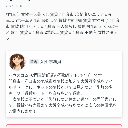
2026.02.18
#門真市 女性一人暮らし 賃貸
#門真市 治安 良いエリア
#有
matchホーム
#門真市駅 安全 賃貸
#古川橋 賃貸 女性向け
#門真
市 賃貸 防犯カメラ
#門真市 一人暮らし 費用
#門真市 ららぽー
と 近く 賃貸
#門真市 2階以上 賃貸
#門真市 不動産 女性スタッ
フ
女性 事務員
筆者
ハウスコムFC門真浜町店の不動産アドバイザーです！
門真市・守口市の地域密着情報に加えて大阪府全域をフィー
ルドワークし、ネットの情報だけでは見えない「街灯の多
さ」や「避難ルート」を自ら歩いて調査。
一次情報に基づいた「失敗しない住まい選び」の専門家とし
て、賃貸から売買まで大阪全域からあなたに安心の住環境を
ご案内します！