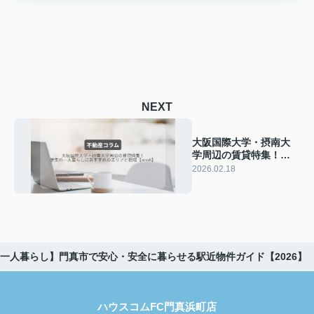
NEXT
大阪国際大学・摂南大
学周辺の賃貸特集！学
生の一人暮らしにおす
2026.02.18
すめのエリアと相場
【2026】
一人暮らし】門真市で安心・安全に暮らせる駅近物件ガイド【2026】
ハウスコムFC門真浜町店