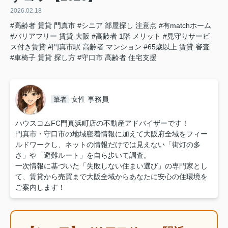
2026.02.18
#高齢者 賃貸 門真市
#シニア 部屋探し 注意点
#有matchホーム
#バリアフリー 賃貸 大阪
#高齢者 1階 メリット
#見守りサービ
ス付き賃貸
#門真市駅 高齢者 マンション
#65歳以上 賃貸 審査
#車椅子 賃貸 探し方
#守口市 高齢者 住宅支援
女性 事務員
筆者
ハウスコムFC門真浜町店の不動産アドバイザーです！
門真市・守口市の地域密着情報に加えて大阪府全域をフィー
ルドワークし、ネットの情報だけでは見えない「街灯の多
さ」や「避難ルート」を自ら歩いて調査。
一次情報に基づいた「失敗しない住まい選び」の専門家とし
て、賃貸から売買まで大阪全域からあなたに安心の住環境を
ご案内します！