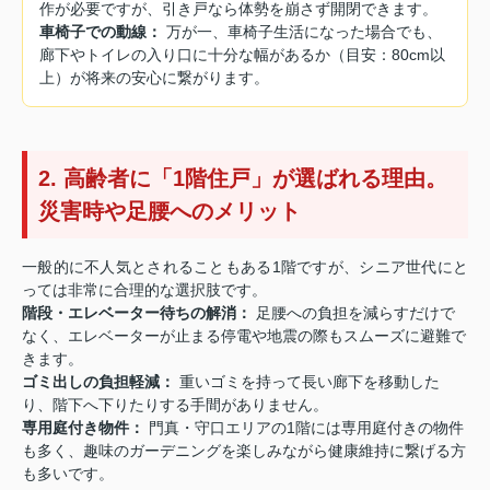
作が必要ですが、引き戸なら体勢を崩さず開閉できます。
車椅子での動線：
万が一、車椅子生活になった場合でも、
廊下やトイレの入り口に十分な幅があるか（目安：80cm以
上）が将来の安心に繋がります。
2. 高齢者に「1階住戸」が選ばれる理由。
災害時や足腰へのメリット
一般的に不人気とされることもある1階ですが、シニア世代にと
っては非常に合理的な選択肢です。
階段・エレベーター待ちの解消：
足腰への負担を減らすだけで
なく、エレベーターが止まる停電や地震の際もスムーズに避難で
きます。
ゴミ出しの負担軽減：
重いゴミを持って長い廊下を移動した
り、階下へ下りたりする手間がありません。
専用庭付き物件：
門真・守口エリアの1階には専用庭付きの物件
も多く、趣味のガーデニングを楽しみながら健康維持に繋げる方
も多いです。