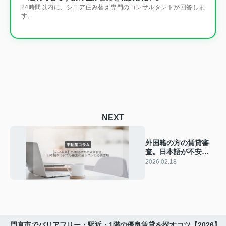
24時間以内に、シニア住み替え専門のコンサルタントが回答しま
す。
NEXT
外国籍の方の賃貸審
査。日本語が不安で
も審査に通るコツと
2026.02.18
必要書類【2026最
新】
。門真市でバリアフリー・駅近・1階の優良賃貸を探すコツ【2026】