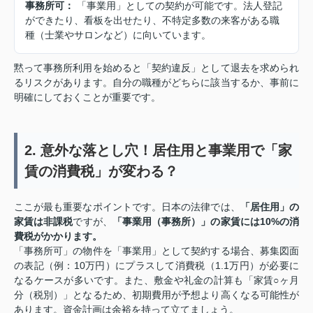
事務所可：
「事業用」としての契約が可能です。法人登記
ができたり、看板を出せたり、不特定多数の来客がある職
種（士業やサロンなど）に向いています。
黙って事務所利用を始めると「契約違反」として退去を求められ
るリスクがあります。自分の職種がどちらに該当するか、事前に
明確にしておくことが重要です。
2. 意外な落とし穴！居住用と事業用で「家
賃の消費税」が変わる？
ここが最も重要なポイントです。日本の法律では、
「居住用」の
家賃は非課税
ですが、
「事業用（事務所）」の家賃には10%の消
費税がかかります。
「事務所可」の物件を「事業用」として契約する場合、募集図面
の表記（例：10万円）にプラスして消費税（1.1万円）が必要に
なるケースが多いです。また、敷金や礼金の計算も「家賃○ヶ月
分（税別）」となるため、初期費用が予想より高くなる可能性が
あります。資金計画は余裕を持って立てましょう。