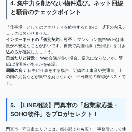
4. 集中力を削がない物件選び。ネット回線
と騒音のチェックポイント
「仕事場」としてのクオリティを維持するために、以下の内見チ
ェックは欠かせません。
インターネットの「個別契約」可否：
マンション無料Wi-Fiは速
度が不安定なことが多いです。自費で高速回線（光回線）を引き
込めるか確認しましょう。
日当たりと背景：
Web会議が多い場合、逆光にならないか、壁
紙は清潔感があるかを確認。
周囲の音：
日中に仕事をする場合、近隣の工事音や交通量、上
の階の足音などが集中を妨げないか、平日昼間の確認がベストで
す。
5. 【LINE相談】門真市の「起業家応援・
SOHO物件」をプロがセレクト！
門真市・守口市エリアには、都心部よりも広く、事務所として使