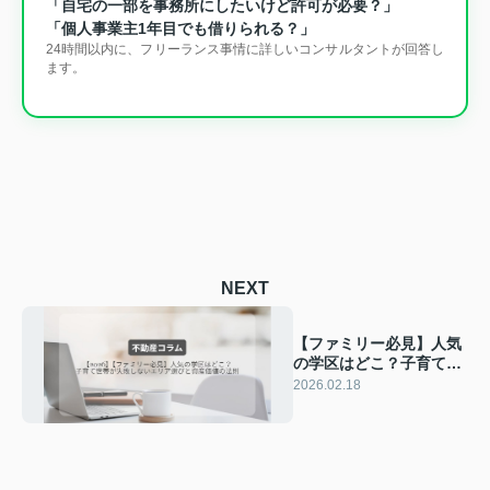
「自宅の一部を事務所にしたいけど許可が必要？」
「個人事業主1年目でも借りられる？」
24時間以内に、フリーランス事情に詳しいコンサルタントが回答し
ます。
NEXT
【ファミリー必見】人気
の学区はどこ？子育て世
帯が失敗しないエリア選
2026.02.18
びと資産価値の法則
【2026】