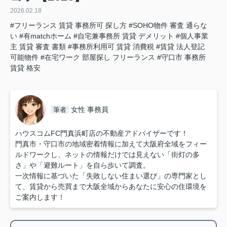
2026.02.18
#フリーランス 賃貸 事務所可 探し方
#SOHO物件 審査 通らな
い
#有matchホーム
#自宅兼事務所 賃貸 デメリット
#個人事業
主 賃貸 審査 書類
#事務所利用可 賃貸 消費税
#賃貸 法人登記
可能物件
#在宅ワーク 部屋探し フリーランス
#守口市 事務所
賃貸 格安
女性 事務員
筆者
ハウスコムFC門真浜町店の不動産アドバイザーです！
門真市・守口市の地域密着情報に加えて大阪府全域をフィー
ルドワークし、ネットの情報だけでは見えない「街灯の多
さ」や「避難ルート」を自ら歩いて調査。
一次情報に基づいた「失敗しない住まい選び」の専門家とし
て、賃貸から売買まで大阪全域からあなたに安心の住環境を
ご案内します！