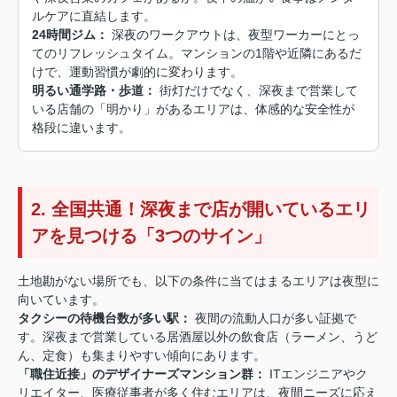
ルケアに直結します。
24時間ジム：
深夜のワークアウトは、夜型ワーカーにとっ
てのリフレッシュタイム。マンションの1階や近隣にあるだ
けで、運動習慣が劇的に変わります。
明るい通学路・歩道：
街灯だけでなく、深夜まで営業して
いる店舗の「明かり」があるエリアは、体感的な安全性が
格段に違います。
2. 全国共通！深夜まで店が開いているエリ
アを見つける「3つのサイン」
土地勘がない場所でも、以下の条件に当てはまるエリアは夜型に
向いています。
タクシーの待機台数が多い駅：
夜間の流動人口が多い証拠で
す。深夜まで営業している居酒屋以外の飲食店（ラーメン、うど
ん、定食）も集まりやすい傾向にあります。
「職住近接」のデザイナーズマンション群：
ITエンジニアやク
リエイター、医療従事者が多く住むエリアは、夜間ニーズに応え