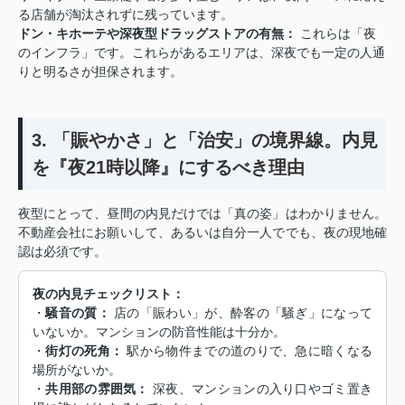
る店舗が淘汰されずに残っています。
ドン・キホーテや深夜型ドラッグストアの有無：
これらは「夜
のインフラ」です。これらがあるエリアは、深夜でも一定の人通
りと明るさが担保されます。
3. 「賑やかさ」と「治安」の境界線。内見
を『夜21時以降』にするべき理由
夜型にとって、昼間の内見だけでは「真の姿」はわかりません。
不動産会社にお願いして、あるいは自分一人ででも、夜の現地確
認は必須です。
夜の内見チェックリスト：
・
騒音の質：
店の「賑わい」が、酔客の「騒ぎ」になって
いないか。マンションの防音性能は十分か。
・
街灯の死角：
駅から物件までの道のりで、急に暗くなる
場所がないか。
・
共用部の雰囲気：
深夜、マンションの入り口やゴミ置き