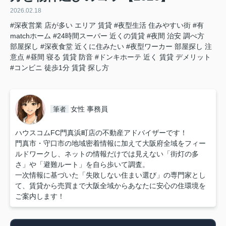
2026.02.18
#深夜営業 店が多い エリア 賃貸
#夜型生活 住みやすい街
#有
matchホーム
#24時間スーパー 近くの賃貸
#夜間 治安 調べ方
部屋探し
#深夜食堂 近くに住みたい
#夜型ワーカー 部屋探し 注
意点
#昼間 寝る 賃貸 防音
#ドンキホーテ 近く 賃貸 デメリット
#コンビニ 徒歩1分 賃貸 探し方
女性 事務員
筆者
ハウスコムFC門真浜町店の不動産アドバイザーです！
門真市・守口市の地域密着情報に加えて大阪府全域をフィー
ルドワークし、ネットの情報だけでは見えない「街灯の多
さ」や「避難ルート」を自ら歩いて調査。
一次情報に基づいた「失敗しない住まい選び」の専門家とし
て、賃貸から売買まで大阪全域からあなたに安心の住環境を
ご案内します！