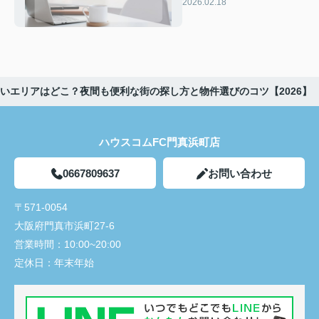
ス抜群の物件選び！門真・
2026.02.18
守口の駐車場事情を徹底解
説【2026】
いエリアはどこ？夜間も便利な街の探し方と物件選びのコツ【2026】
ハウスコムFC門真浜町店
0667809637
お問い合わせ
〒571-0054
大阪府門真市浜町27-6
営業時間：
10:00~20:00
定休日：
年末年始