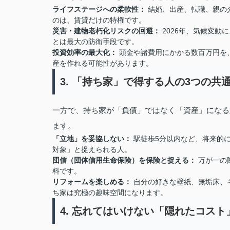
ライフステージへの柔軟性：
結婚、出産、転職、親の
のは、賃貸だけの特権です。
災害・建物老朽化リスクの回避：
2026年、気候変動
とは最大の防衛手段です。
投資効率の最大化：
頭金や諸費用にかかる数百万円を、
産を作れる可能性があります。
3. 「持ち家」で得する人の3つの
一方で、持ち家が「負債」ではなく「資産」になる
ます。
「立地」を妥協しない：
駅徒歩5分以内など、将来的
対象」と捉えられる人。
団信（団体信用生命保険）を保険と捉える：
万が一の
料です。
リフォームを楽しめる：
自分の好きな壁紙、無垢床、
ち家は究極の趣味空間になります。
4. 忘れてはいけない「隠れたコス