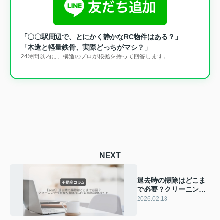
「〇〇駅周辺で、とにかく静かなRC物件はある？」
「木造と軽量鉄骨、実際どっちがマシ？」
24時間以内に、構造のプロが根拠を持って回答します。
NEXT
退去時の掃除はどこま
で必要？クリーニング
代を安く抑えるコツと
2026.02.18
原状回復ガイド
【2026】