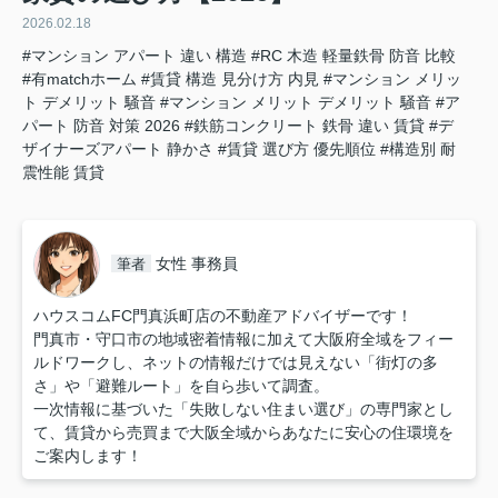
2026.02.18
#マンション アパート 違い 構造
#RC 木造 軽量鉄骨 防音 比較
#有matchホーム
#賃貸 構造 見分け方 内見
#マンション メリッ
ト デメリット 騒音
#マンション メリット デメリット 騒音
#ア
パート 防音 対策 2026
#鉄筋コンクリート 鉄骨 違い 賃貸
#デ
ザイナーズアパート 静かさ
#賃貸 選び方 優先順位
#構造別 耐
震性能 賃貸
女性 事務員
筆者
ハウスコムFC門真浜町店の不動産アドバイザーです！
門真市・守口市の地域密着情報に加えて大阪府全域をフィー
ルドワークし、ネットの情報だけでは見えない「街灯の多
さ」や「避難ルート」を自ら歩いて調査。
一次情報に基づいた「失敗しない住まい選び」の専門家とし
て、賃貸から売買まで大阪全域からあなたに安心の住環境を
ご案内します！