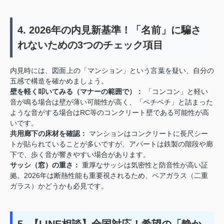
4. 2026年の内見新基準！「名前」に騙さ
れないための3つのチェック項目
内見時には、図面上の「マンション」という言葉を疑い、自分の
五感で構造を確かめましょう。
壁を軽く叩いてみる（マナーの範囲で）：
「コンコン」と軽い
音が鳴る場合は壁が薄い可能性が高く、「ペチペチ」と詰まった
ような音がする場合はRC等のコンクリート壁である可能性が高
いです。
共用廊下の床材を確認：
マンションはコンクリートに長尺シー
トが貼られていることが多いですが、アパートは鉄製の階段や廊
下で、歩く音が響きやすい場合があります。
サッシ（窓）の重さ：
重厚なサッシは気密性と防音性が高い証
拠。2026年は断熱性能も重要視されるため、ペアガラス（二重
ガラス）かどうかも必見です。
5. 【LINE相談】全国対応！希望の「静か