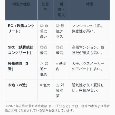
構造の種類
防音
耐
特徴
性
震・
耐火
RC（鉄筋コンク
◎ 非
◎ 最
マンションの主流。
リート）
常に
強ク
気密性が高い。
高い
ラス
SRC（鉄骨鉄筋
◎◎
◎◎
高層マンション。最
コンクリート）
最高
最高
強だが家賃も高い。
軽量鉄骨（S
△ 普
○ 基準
大手ハウスメーカー
造）
通〜
内
のアパートに多い。
低め
木造（W造）
× 低め
△ 対
通気性が良く夏涼し
策次
い。家賃が安い。
第
※2026年以降の最新木造建築（CLT工法など）では、従来の木造より防音
性が大幅に改善されている物件も登場しています。