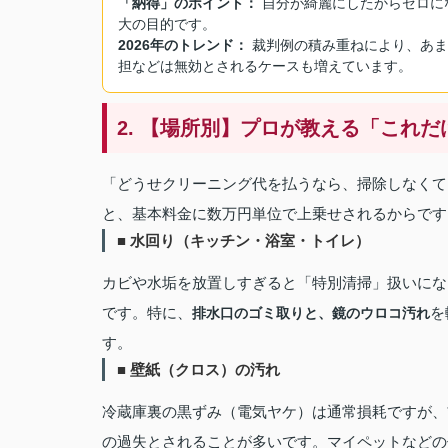
「納得」のポイント：
自分が綺麗にしたからゼロに
大の目的です。
2026年のトレンド：
裁判例の積み重ねにより、あま
担などは無効とされるケースも増えています。
2. 【場所別】プロが教える「これ
「どうせクリーニング代を払うなら、掃除しなくてい
と、基本料金に数万円単位で上乗せされるからです
■ 水回り（キッチン・浴室・トイレ）
カビや水垢を放置しすぎると「特別清掃」扱いにな
です。特に、
を
排水口のゴミ取りと、鏡のウロコ汚れ
す。
■ 壁紙（クロス）の汚れ
冷蔵庫裏の黒ずみ（電気ヤケ）は通常損耗ですが、*
の過失とされることが多いです。マイペットなどの