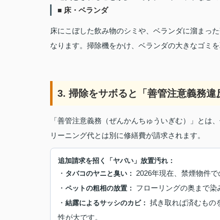
■ 床・ベランダ
床にこぼした飲み物のシミや、ベランダに溜まった
なります。掃除機をかけ、ベランダの大きなゴミを
3. 掃除をサボると「善管注意義務違
「善管注意義務（ぜんかんちゅういぎむ）」とは、
リーニング代とは別に修繕費が請求されます。
追加請求を招く「ヤバい」放置汚れ：
・
2026年現在、禁煙物件
タバコのヤニと臭い：
・
フローリングの奥まで染
ペットの粗相の放置：
・
拭き取れば済むもの
結露によるサッシのカビ：
性が大です。