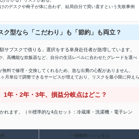
代がかかる）リスクがある。
けのデスクや椅子が体に合わず、結局自分で買い直すという失敗事例
ブスク型なら「こだわり」も「節約」も両立？
額サブスクで借りる」選択をする単身赴任者が急増しています。
や、高機能な炊飯器など、自分の生活レベルに合わせたグレードを選べ
が無料で修理・交換してくれるため、急な出費の心配がありません。
1ヶ月単位で調整できるサービスが増えており、リスクを最小限に抑え
。1年・2年・3年、損益分岐点はどこ？
かれます。（※標準的な4点セット：冷蔵庫・洗濯機・電子レン
物件
一般物件＋レンタル