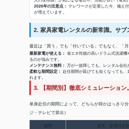
人の使用感」が気になる場合や、性能が古い（電気
2026年の注意点：
テレワークが定着した今、備え付
が増えています。
2. 家具家電レンタルの新常識。サ
最近は「買う」でも「付いている」でもなく、「月
最新家電が使える：
省エネ性能の高いドラム式洗濯機
るのが強みです。
メンテナンス無料：
万が一故障しても、レンタル会社
柔軟な期間設定：
赴任期間が延びても短くなっても、
れます。
3. 【期間別】徹底シミュレーション
単身赴任の期間によって、どちらが得かはっきり分
ジ・テレビで算出）
期間
家具・家電付き