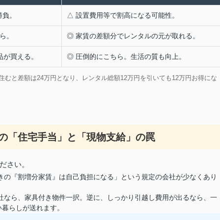
勝負。
△ 設置費用等で割高になる可能性。
ちら。
◎ 家賃の差額分でレンタルの元が取れる。
品が買える。
◎ 圧倒的にこちら。生活の質も向上。
2年住むと差額は24万円となり、レンタル総額12万円を引いても12万円お得にな
会社の「住宅手当」と「現物支給」の罠
ださい。
きの『割増分家賃』は自己負担になる」という規定の会社が少なくあり
。
社なら、家具付き物件一択。逆に、しっかり引越し費用が出るなら、一
い暮らしが送れます。