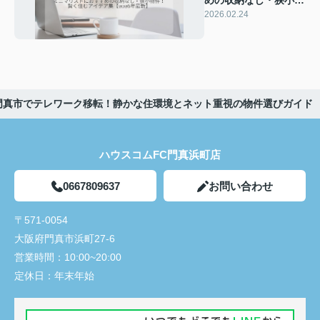
件！賢く住むアイデア
2026.02.24
集【2026年最新】
｜門真市でテレワーク移転！静かな住環境とネット重視の物件選びガイド
ハウスコムFC門真浜町店
0667809637
お問い合わせ
〒571-0054
大阪府門真市浜町27-6
営業時間：
10:00~20:00
定休日：
年末年始