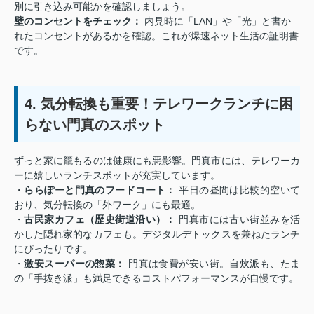
別に引き込み可能かを確認しましょう。
壁のコンセントをチェック：
内見時に「LAN」や「光」と書か
れたコンセントがあるかを確認。これが爆速ネット生活の証明書
です。
4. 気分転換も重要！テレワークランチに困
らない門真のスポット
ずっと家に籠もるのは健康にも悪影響。門真市には、テレワーカ
ーに嬉しいランチスポットが充実しています。
・
ららぽーと門真のフードコート：
平日の昼間は比較的空いて
おり、気分転換の「外ワーク」にも最適。
・
古民家カフェ（歴史街道沿い）：
門真市には古い街並みを活
かした隠れ家的なカフェも。デジタルデトックスを兼ねたランチ
にぴったりです。
・
激安スーパーの惣菜：
門真は食費が安い街。自炊派も、たま
の「手抜き派」も満足できるコストパフォーマンスが自慢です。