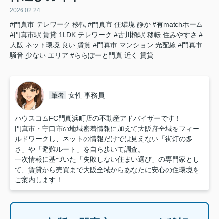
2026.02.24
#門真市 テレワーク 移転
#門真市 住環境 静か
#有matchホーム
#門真市駅 賃貸 1LDK テレワーク
#古川橋駅 移転 住みやすさ
#
大阪 ネット環境 良い 賃貸
#門真市 マンション 光配線
#門真市
騒音 少ない エリア
#ららぽーと門真 近く 賃貸
女性 事務員
筆者
ハウスコムFC門真浜町店の不動産アドバイザーです！
門真市・守口市の地域密着情報に加えて大阪府全域をフィー
ルドワークし、ネットの情報だけでは見えない「街灯の多
さ」や「避難ルート」を自ら歩いて調査。
一次情報に基づいた「失敗しない住まい選び」の専門家とし
て、賃貸から売買まで大阪全域からあなたに安心の住環境を
ご案内します！