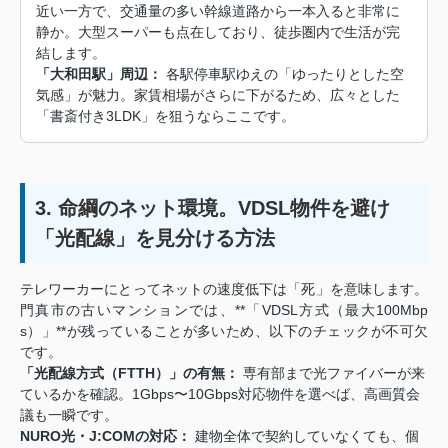
近い一方で、交通量の多い幹線道路から一本入ると非常に
静か。大型スーパーも点在しており、徒歩圏内で生活が完
結します。
「大和田駅」周辺：
各駅停車駅ゆえの「ゆったりとした空
気感」が魅力。家賃相場がさらに下がるため、広々とした
「書斎付き3LDK」を狙うならここです。
3. 命綱のネット環境。VDSL物件を避け
「光配線」を見分ける方法
テレワーカーにとってネットの速度低下は「死」を意味します。
門真市の古いマンションでは、**「VDSL方式（最大100Mbp
s）」**が残っていることが多いため、以下のチェックが不可欠
です。
「光配線方式（FTTH）」の有無：
専有部まで光ファイバーが来
ているかを確認。1Gbps〜10Gbps対応物件を選べば、高画質会
議も一瞬です。
NURO光・J:COMの対応：
建物全体で契約していなくても、個