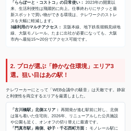
「ららぽーと・コストコ」の日常使い：
2023年の開業以
来、生活利便性は飛躍的に向上。仕事終わりにサクッと最
新スポットで買い物ができる環境は、テレワークのストレ
スを大幅に軽減します。
3線利用のマルチアクセス：
京阪本線、地下鉄長堀鶴見緑地
線、大阪モノレール。たまに出社が必要になっても、大阪
市内へ最短15〜20分でアクセス可能です。
2. プロが選ぶ「静かな住環境」エリア3
選。狙い目はあの駅！
テレワーカーにとって「WEB会議中の騒音」は天敵です。静寂
と利便性を両立するエリアを厳選しました。
「古川橋駅」北側エリア：
再開発が進む駅前に対し、北側
は落ち着いた住宅街。2026年、リニューアルした公共施設
や公園も近く、オンオフの切り替えに最適です。
「門真市駅」南側、砂子・千石西町方面：
モノレール駅に