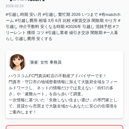
2026.02.24
#引越し時期 安い月
#引越し 繁忙期 2026 いつまで
#有matchホ
ーム
#引越し費用 相場 3月 6月 比較
#家賃交渉 閑散期 やり方
#
引越し 仲介手数料 安くなる時期
#2026年 引越し 混雑予想
#フ
リーレント 獲得 コツ
#引越し業者 値引き交渉 閑散期
#一人暮
らし 引越し費用 安くする
女性 事務員
筆者
ハウスコムFC門真浜町店の不動産アドバイザーです！
門真市・守口市の地域密着情報に加えて大阪府全域をフィー
ルドワークし、ネットの情報だけでは見えない「街灯の多
さ」や「避難ルート」を自ら歩いて調査。
一次情報に基づいた「失敗しない住まい選び」の専門家とし
て、賃貸から売買まで大阪全域からあなたに安心の住環境を
ご案内します！