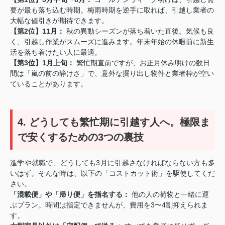
要が最も落ち込む時期。梅雨時期を逆手に取れば、引越し業者の
大幅な値引きが期待できます。
【第2位】11月：
秋の異動シーズンが落ち着いた直後。気候も良
く、引越し作業がスムーズに進みます。年末年始の休暇前に新生
活を落ち着けたい人に最適。
【第3位】1月上旬：
繁忙期直前ですが、お正月休み明けの数日
間は「嵐の前の静けさ」で、意外な掘り出し物件と業者枠が空い
ていることがあります。
4. どうしても繁忙期に引越す人へ。極限ま
で安くするための3つの裏技
進学や就職で、どうしても3月に引越さなければならない方も多
いはず。そんな時は、以下の「コストカット術」を駆使してくだ
さい。
「混載便」や「帰り便」を指名する：
他の人の荷物と一緒に運
ぶプラン。時間は指定できませんが、費用を3〜4割抑えられま
す。