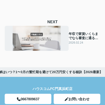
NEXT
年収で家賃いくらま
でなら審査に通る？
入居審査の裏側と
2026.02.24
2026年最新の目安表
解はいつ？1〜3月の繁忙期を避けて20万円安くする秘訣【2026最新】
ハウスコムFC門真浜町店
0667809637
お問い合わせ