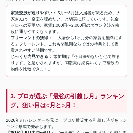
家賃交渉が通りやすい：
5月〜8月は入居者が減るため、大
家さんは「空室を埋めたい」と切実に願っています。礼金
ゼロへの変更や、家賃1,000円〜2,000円のダウン交渉が格
段に通りやすくなります。
フリーレントの獲得：
「入居から1ヶ月分の家賃を無料にす
る」フリーレント。これも閑散期ならではの特典として提
案されやすい時期です。
じっくり内見できる：
繁忙期は「今日決めないと他で埋ま
ります」と急かされますが、閑散期は納得いくまで複数の
物件を比較できます。
3. プロが選ぶ「最強の引越し月」ランキン
グ。狙い目は○月と○月！
2026年のカレンダーを元に、プロが推奨する引越し時期をラン
キング形式で発表します。
【第1位】5月中旬〜6月：
ゴールデンウィーク明けは、引越し需