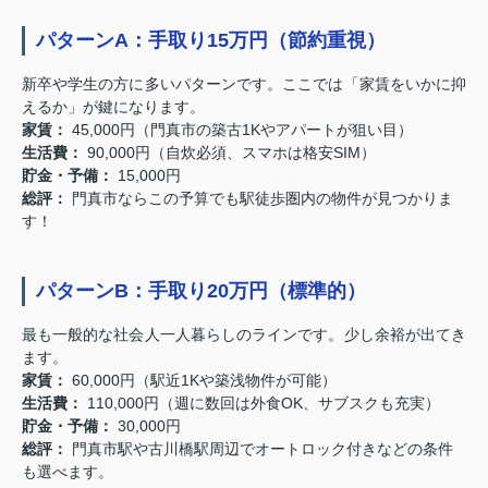
パターンA：手取り15万円（節約重視）
新卒や学生の方に多いパターンです。ここでは「家賃をいかに抑
えるか」が鍵になります。
家賃：
45,000円（門真市の築古1Kやアパートが狙い目）
生活費：
90,000円（自炊必須、スマホは格安SIM）
貯金・予備：
15,000円
総評：
門真市ならこの予算でも駅徒歩圏内の物件が見つかりま
す！
パターンB：手取り20万円（標準的）
最も一般的な社会人一人暮らしのラインです。少し余裕が出てき
ます。
家賃：
60,000円（駅近1Kや築浅物件が可能）
生活費：
110,000円（週に数回は外食OK、サブスクも充実）
貯金・予備：
30,000円
総評：
門真市駅や古川橋駅周辺でオートロック付きなどの条件
も選べます。