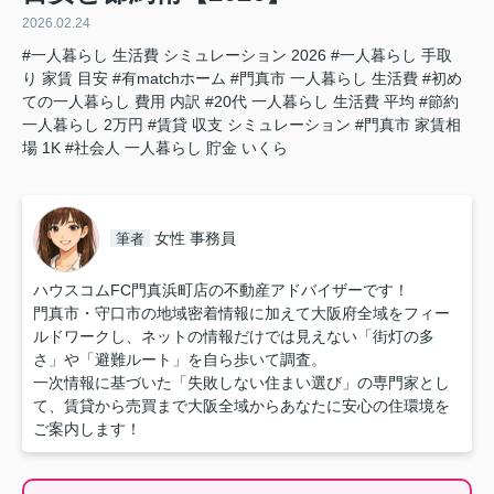
2026.02.24
#一人暮らし 生活費 シミュレーション 2026
#一人暮らし 手取
り 家賃 目安
#有matchホーム
#門真市 一人暮らし 生活費
#初め
ての一人暮らし 費用 内訳
#20代 一人暮らし 生活費 平均
#節約
一人暮らし 2万円
#賃貸 収支 シミュレーション
#門真市 家賃相
場 1K
#社会人 一人暮らし 貯金 いくら
女性 事務員
筆者
ハウスコムFC門真浜町店の不動産アドバイザーです！
門真市・守口市の地域密着情報に加えて大阪府全域をフィー
ルドワークし、ネットの情報だけでは見えない「街灯の多
さ」や「避難ルート」を自ら歩いて調査。
一次情報に基づいた「失敗しない住まい選び」の専門家とし
て、賃貸から売買まで大阪全域からあなたに安心の住環境を
ご案内します！