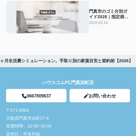
門真市のゴミ分別ガ
イド2026｜指定袋の
買い方から厳しいル
2026.02.24
ールの攻略法まで
ヶ月生活費シミュレーション。手取り別の家賃目安と節約術【2026】
ハウスコムFC門真浜町店
0667809637
お問い合わせ
〒571-0054
大阪府門真市浜町27-6
営業時間：
10:00~20:00
定休日：
年末年始