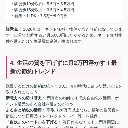
・駅徒歩10分以内：5.5万〜6.5万円
・駅徒歩15分以上：3.5万〜4.5万円
・新築・1LDK：7.5万〜9.0万円
注意点：
2026年は「ネット無料」物件が当たり前になっていま
す。自分で契約すると月5,000円ほどかかるため、ネット無料物
件を選ぶだけで生活費に余裕が生まれます。
4. 生活の質を下げずに月2万円浮かす！最
新の節約トレンド
我慢するだけの節約は続きません。今の時代に合った賢い方法を
取り入れましょう。
新電力への切り替え：
門真市の物件でも電力自由化を活用。ポ
イント還元のある会社を選ぶのがコツ。
ふるさと納税の活用：
手取り20万円以上なら、翌年の住民税を
節税しつつ日用品（トイレットペーパー等）を確保。
「自炊」のハードルを下げる：
毎日作らなくても、門真周辺に
多い「安くて質の良いスーパー（業務スーパーやサンディ等）」