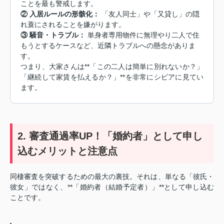
ことを最も警戒します。
② 入居ルールの形骸化：
「友人同士」や「又貸し」の隠
れ蓑にされることを嫌がります。
③ 騒音・トラブル：
単身者専用物件に無理やり二人で住
もうとするケースなど、近隣トラブルへの懸念がありま
す。
つまり、大家さんは**「この二人は簡単に別れないか？」
「継続して家賃を払えるか？」**を非常にシビアに見てい
ます。
2. 審査通過率UP！「婚約者」として申し
込むメリットと注意点
同棲審査を突破するための最大の裏技。それは、単なる「彼氏・
彼女」ではなく、**「婚約者（結婚予定者）」**として申し込む
ことです。