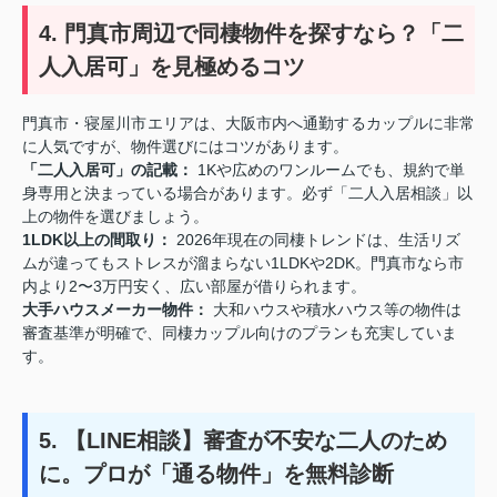
4. 門真市周辺で同棲物件を探すなら？「二
人入居可」を見極めるコツ
門真市・寝屋川市エリアは、大阪市内へ通勤するカップルに非常
に人気ですが、物件選びにはコツがあります。
「二人入居可」の記載：
1Kや広めのワンルームでも、規約で単
身専用と決まっている場合があります。必ず「二人入居相談」以
上の物件を選びましょう。
1LDK以上の間取り：
2026年現在の同棲トレンドは、生活リズ
ムが違ってもストレスが溜まらない1LDKや2DK。門真市なら市
内より2〜3万円安く、広い部屋が借りられます。
大手ハウスメーカー物件：
大和ハウスや積水ハウス等の物件は
審査基準が明確で、同棲カップル向けのプランも充実していま
す。
5. 【LINE相談】審査が不安な二人のため
に。プロが「通る物件」を無料診断