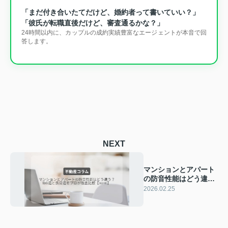
「まだ付き合いたてだけど、婚約者って書いていい？」
「彼氏が転職直後だけど、審査通るかな？」
24時間以内に、カップルの成約実績豊富なエージェントが本音で回
答します。
NEXT
マンションとアパート
の防音性能はどう違
う？RC造と鉄骨造をプ
2026.02.25
ロが徹底比較【2026】