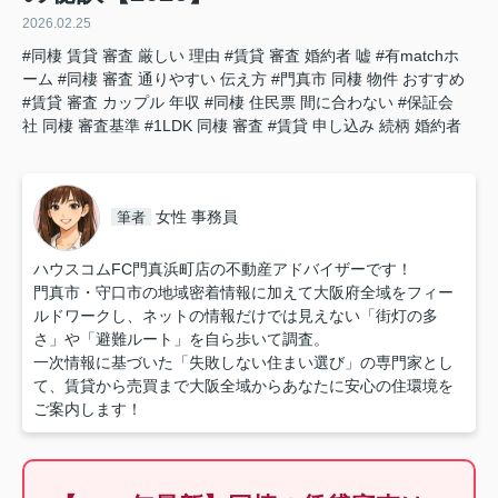
2026.02.25
#同棲 賃貸 審査 厳しい 理由
#賃貸 審査 婚約者 嘘
#有matchホ
ーム
#同棲 審査 通りやすい 伝え方
#門真市 同棲 物件 おすすめ
#賃貸 審査 カップル 年収
#同棲 住民票 間に合わない
#保証会
社 同棲 審査基準
#1LDK 同棲 審査
#賃貸 申し込み 続柄 婚約者
女性 事務員
筆者
ハウスコムFC門真浜町店の不動産アドバイザーです！
門真市・守口市の地域密着情報に加えて大阪府全域をフィー
ルドワークし、ネットの情報だけでは見えない「街灯の多
さ」や「避難ルート」を自ら歩いて調査。
一次情報に基づいた「失敗しない住まい選び」の専門家とし
て、賃貸から売買まで大阪全域からあなたに安心の住環境を
ご案内します！