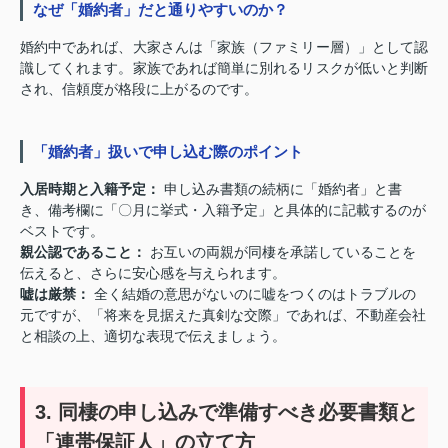
なぜ「婚約者」だと通りやすいのか？
婚約中であれば、大家さんは「家族（ファミリー層）」として認
識してくれます。家族であれば簡単に別れるリスクが低いと判断
され、信頼度が格段に上がるのです。
「婚約者」扱いで申し込む際のポイント
入居時期と入籍予定：
申し込み書類の続柄に「婚約者」と書
き、備考欄に「〇月に挙式・入籍予定」と具体的に記載するのが
ベストです。
親公認であること：
お互いの両親が同棲を承諾していることを
伝えると、さらに安心感を与えられます。
嘘は厳禁：
全く結婚の意思がないのに嘘をつくのはトラブルの
元ですが、「将来を見据えた真剣な交際」であれば、不動産会社
と相談の上、適切な表現で伝えましょう。
3. 同棲の申し込みで準備すべき必要書類と
「連帯保証人」の立て方