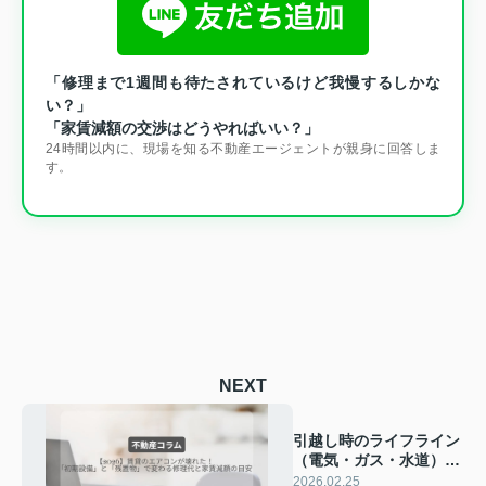
「修理まで1週間も待たされているけど我慢するしかな
い？」
「家賃減額の交渉はどうやればいい？」
24時間以内に、現場を知る不動産エージェントが親身に回答しま
す。
NEXT
引越し時のライフライン
（電気・ガス・水道）手
続き。最短で終わらす手
2026.02.25