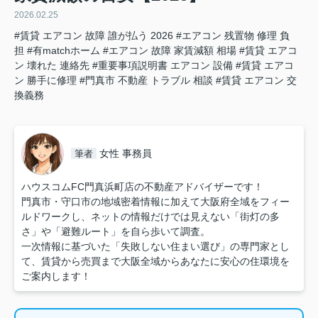
2026.02.25
#賃貸 エアコン 故障 誰が払う 2026
#エアコン 残置物 修理 負
担
#有matchホーム
#エアコン 故障 家賃減額 相場
#賃貸 エアコ
ン 壊れた 連絡先
#重要事項説明書 エアコン 設備
#賃貸 エアコ
ン 勝手に修理
#門真市 不動産 トラブル 相談
#賃貸 エアコン 交
換義務
女性 事務員
筆者
ハウスコムFC門真浜町店の不動産アドバイザーです！
門真市・守口市の地域密着情報に加えて大阪府全域をフィー
ルドワークし、ネットの情報だけでは見えない「街灯の多
さ」や「避難ルート」を自ら歩いて調査。
一次情報に基づいた「失敗しない住まい選び」の専門家とし
て、賃貸から売買まで大阪全域からあなたに安心の住環境を
ご案内します！