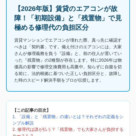
【2026年版】賃貸のエアコンが故
障！「初期設備」と「残置物」で見
極める修理代の負担区分
賃貸マンションでエアコンが壊れた際、真っ先に確認す
べきは「契約書」です。備え付けのエアコンには、大家
さんが修理義務を負う『設備』と、前の住人が置いてい
った『残置物』の2種類が存在します。特に2026年は物
価高の影響で修理交換費用も高騰中。知らずに自腹を切
る前に、法的根拠に基づいた正しい負担区分と、故障し
た時のスピード解決手順をプロが伝授します。
【この記事の目次】
1. 「設備」と「残置物」の違いとは？それぞれの定義をシ
ンプル解説
2. 修理代は誰が払う？「残置物」でも大家さんが負担する
ケースも？