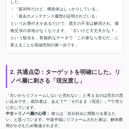
した。
・「築30年だけど、構造体はしっかりしている」
・「過去のメンテナンス履歴が証明されている」
というお墨付きがあるだけで、買主の不安は解消され、価
格交渉の余地がなくなります。「古いけど大丈夫かな？」
という疑念を、客観的なデータで「この家なら安心だ」に
変えることが高値売却の第一歩です。
2. 共通点②：ターゲットを明確にした。リ
ノベ層に刺さる「現況渡し」
「古いからリフォームしないと売れない」と考えるのは売主の思
い込みです。成功者は、あえて**「そのまま（現況）」**で売り
に出しています。
中古＋リノベ層の心理：
彼らは「自分好みに間取りを変えた
い」と思っています。中途半端にリフォームされた家は、解体費
用がかさむため敬遠されます。