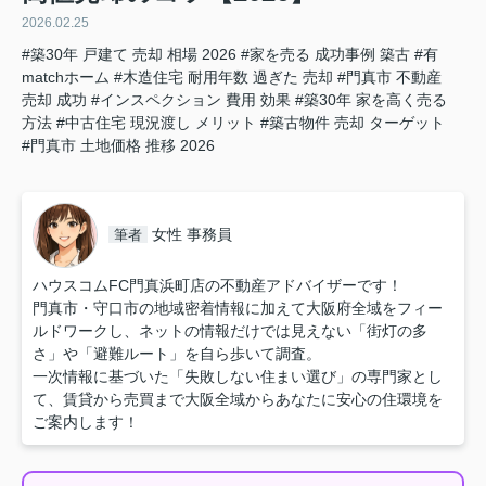
2026.02.25
#築30年 戸建て 売却 相場 2026
#家を売る 成功事例 築古
#有
matchホーム
#木造住宅 耐用年数 過ぎた 売却
#門真市 不動産
売却 成功
#インスペクション 費用 効果
#築30年 家を高く売る
方法
#中古住宅 現況渡し メリット
#築古物件 売却 ターゲット
#門真市 土地価格 推移 2026
女性 事務員
筆者
ハウスコムFC門真浜町店の不動産アドバイザーです！
門真市・守口市の地域密着情報に加えて大阪府全域をフィー
ルドワークし、ネットの情報だけでは見えない「街灯の多
さ」や「避難ルート」を自ら歩いて調査。
一次情報に基づいた「失敗しない住まい選び」の専門家とし
て、賃貸から売買まで大阪全域からあなたに安心の住環境を
ご案内します！