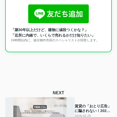
「築30年以上だけど、建物に値段つくかな？」
「近所に内緒で、いくらで売れるかだけ知りたい」
24時間以内に、築古物件売却のスペシャリストが回答します。
NEXT
賃貸の「おとり広告」
に騙されない！2026
年最新の見分け方と対
2026.02.25