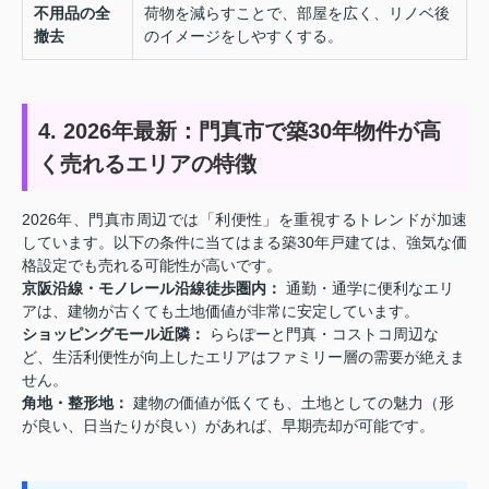
不用品の全
荷物を減らすことで、部屋を広く、リノベ後
撤去
のイメージをしやすくする。
4. 2026年最新：門真市で築30年物件が高
く売れるエリアの特徴
2026年、門真市周辺では「利便性」を重視するトレンドが加速
しています。以下の条件に当てはまる築30年戸建ては、強気な価
格設定でも売れる可能性が高いです。
京阪沿線・モノレール沿線徒歩圏内：
通勤・通学に便利なエリ
アは、建物が古くても土地価値が非常に安定しています。
ショッピングモール近隣：
ららぽーと門真・コストコ周辺な
ど、生活利便性が向上したエリアはファミリー層の需要が絶えま
せん。
角地・整形地：
建物の価値が低くても、土地としての魅力（形
が良い、日当たりが良い）があれば、早期売却が可能です。