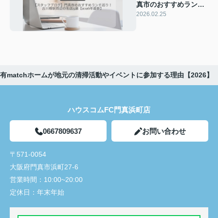
真市のおすすめランチ
巡り！古川橋駅周辺の
2026.02.25
名店5選【2026年最
新】
有matchホームが地元の清掃活動やイベントに参加する理由【2026】
ハウスコムFC門真浜町店
0667809637
お問い合わせ
〒571-0054
大阪府門真市浜町27-6
営業時間：
10:00~20:00
定休日：
年末年始