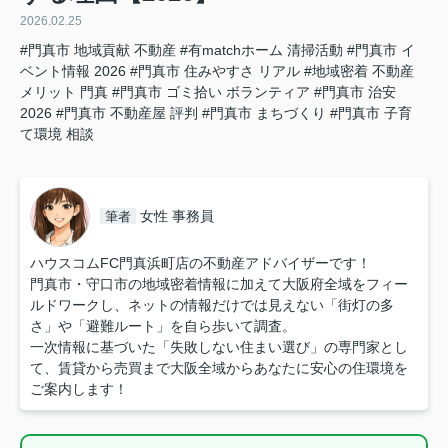
2026.02.25
#門真市 地域貢献 不動産
#有matchホーム 清掃活動
#門真市 イ
ベント情報 2026
#門真市 住みやすさ リアル
#地域密着 不動産
メリット 門真
#門真市 ゴミ拾い ボランティア
#門真市 治安
2026
#門真市 不動産屋 評判
#門真市 まちづくり
#門真市 子育
て環境 相談
女性 事務員
筆者
ハウスコムFC門真浜町店の不動産アドバイザーです！
門真市・守口市の地域密着情報に加えて大阪府全域をフィー
ルドワークし、ネットの情報だけでは見えない「街灯の多
さ」や「避難ルート」を自ら歩いて調査。
一次情報に基づいた「失敗しない住まい選び」の専門家とし
て、賃貸から売買まで大阪全域からあなたに安心の住環境を
ご案内します！