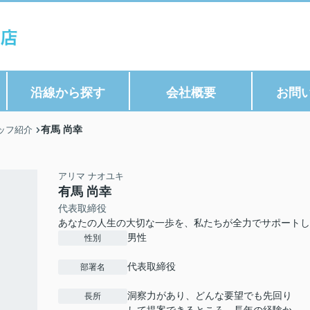
沿線から探す
会社概要
お問
有馬 尚幸
ッフ紹介
アリマ ナオユキ
有馬 尚幸
代表取締役
あなたの人生の大切な一歩を、私たちが全力でサポートし
男性
性別
代表取締役
部署名
洞察力があり、どんな要望でも先回り
長所