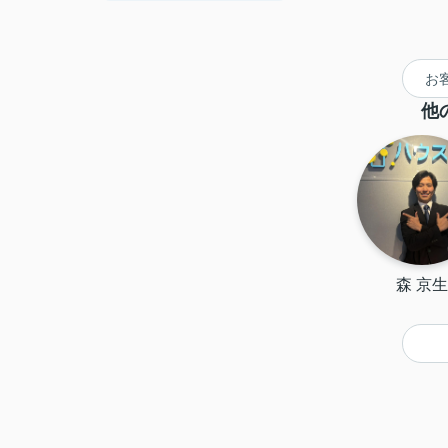
お
他
森 京生