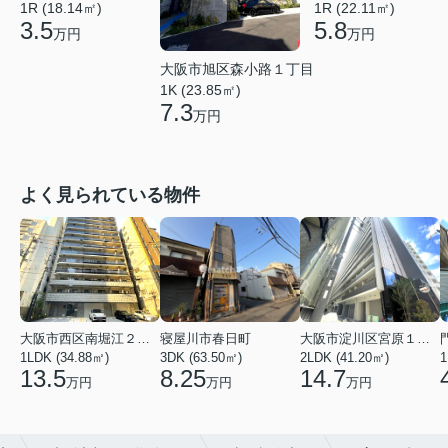
1R (18.14㎡)
1R (22.11㎡)
3.5
5.8
万円
万円
大阪市旭区森小路１丁目
1K (23.85㎡)
7.3
万円
よく見られている物件
大阪市西区南堀江２丁目
寝屋川市春日町
大阪市淀川区宮原１丁目
1LDK (34.88㎡)
3DK (63.50㎡)
2LDK (41.20㎡)
1
13.5
8.25
14.7
万円
万円
万円