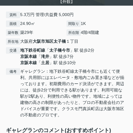
【外観】
5.3万円 管理/共益費 5,000円
賃料
24.90㎡
1K
面積
間取り
築29年
4階/4階建
築年数
所在階
大阪府
大阪市旭区
太子橋
１丁目
所在地
地下鉄谷町線
「
太子橋今市
」駅 徒歩2分
交通
京阪本線
「
滝井
」駅 徒歩7分
京阪本線
「
土居
」駅 徒歩10分
ギャレグラン：地下鉄谷町線太子橋今市にも近くて便
備考
利。共用部にはエレベータ・敷地内ごみ置き場などが揃
っております。初期費用のカード決済ができます。周辺
には、徒歩2分で利用できる駅があります。利用可能な
駅が2駅あり、利便性の高い物件です。地域によっては
建物の高さの制限があったりと、プロの不動産会社のア
ドバイスが重要です。クラスモ門真浜町店は大阪市旭区
の不動産のプロです。
ギャレグランのコメント(おすすめポイント)