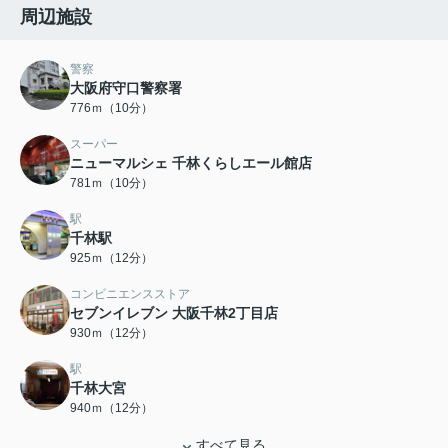
周辺施設
警察
大阪府守口警察署
776ｍ（10分）
スーパー
ニューマルシェ 千林くらしエール館店
781ｍ（10分）
駅
千林駅
925ｍ（12分）
コンビニエンスストア
セブンイレブン 大阪千林2丁目店
930ｍ（12分）
駅
千林大宮
940ｍ（12分）
すべて見る