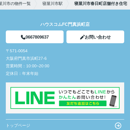
屋川市の物件一覧
寝屋川市駅
寝屋川市春日町店舗付き住宅
ハウスコムFC門真浜町店
0667809637
お問い合わせ
〒571-0054
大阪府門真市浜町27-6
営業時間：
10:00~20:00
定休日：
年末年始
トップページ