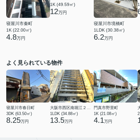
1K (49.59㎡)
1
12
万円
寝屋川市秦町
寝屋川市境橋町
1K (22.00㎡)
1LDK (30.38㎡)
4.8
6.2
万円
万円
よく見られている物件
寝屋川市春日町
大阪市西区南堀江２丁目
門真市野里町
3DK (63.50㎡)
1LDK (34.88㎡)
1K (21.08㎡)
2
8.25
13.5
4.1
万円
万円
万円