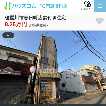
0
お気に入り
寝屋川市春日町店舗付き住宅
8.25万円
管理/共益費 -
1
/
26