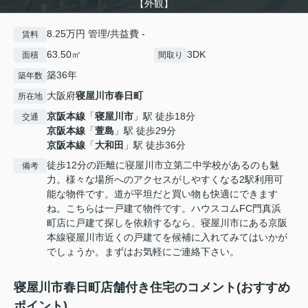
【外観】
8.25万円 管理/共益費 -
賃料
63.50㎡
3DK
面積
間取り
築36年
築年数
大阪府
寝屋川市
春日町
所在地
京阪本線
「
寝屋川市
」駅 徒歩18分
交通
京阪本線
「
萱島
」駅 徒歩29分
京阪本線
「
大和田
」駅 徒歩36分
徒歩12分の距離に寝屋川市立第二中学校があるのも魅
備考
力。様々な場所へのアクセスがしやすくなる2駅利用可
能な物件です。道が平坦だと買い物も快適にできます
ね。こちらは一戸建て物件です。ハウスコムFC門真浜
町店に戸建て探しを依頼するなら、寝屋川市にある京阪
本線寝屋川市近くの戸建てを候補に入れてみてはいかが
でしょうか。まずはお気軽にご連絡下さい。
寝屋川市春日町店舗付き住宅のコメント(おすすめ
ポイント)