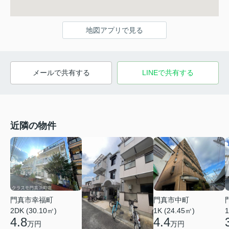
地図アプリで見る
メールで共有する
LINEで共有する
近隣の物件
門真市中町
門真市幸福町
1K (24.45㎡)
2DK (30.10㎡)
1
4.4
4.8
万円
万円