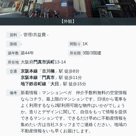
【外観】
- 管理/共益費 -
賃料
-
1K
面積
間取り
築44年
3階/3階建
築年数
所在階
大阪府
門真市
浜町
13-14
所在地
京阪本線
「
古川橋
」駅 徒歩8分
交通
京阪本線
「
門真市
」駅 徒歩11分
地下鉄谷町線
「
大日
」駅 徒歩15分
新着情報：マンションベガ 仲介手数料無料の空室情報
備考
ならコチラ。最上階のマンションです。日頃から電車を
よく利用するなら2駅利用可能な物件はいかがでしょう
か。造りとデザインに関して、自信をもって情報を提供
できるマンションです。できるだけ早めに不動産情報を
集めたい方は当社スタッフまでご連絡ください。地域の
不動産情報をいち早くお届けします。