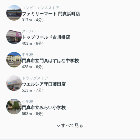
コンビニエンスストア
ファミリーマート 門真浜町店
317ｍ（4分）
スーパー
トップワールド古川橋店
403ｍ（6分）
中学校
門真市立門真はすはな中学校
428ｍ（6分）
ドラッグストア
ウエルシア守口藤田店
513ｍ（7分）
小学校
門真市立みらい小学校
593ｍ（8分）
すべて見る