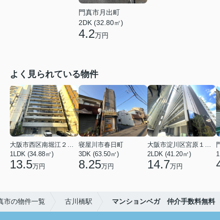
門真市月出町
2DK (32.80㎡)
4.2
万円
よく見られている物件
大阪市西区南堀江２丁目
寝屋川市春日町
大阪市淀川区宮原１丁目
1LDK (34.88㎡)
3DK (63.50㎡)
2LDK (41.20㎡)
1
13.5
8.25
14.7
万円
万円
万円
真市の物件一覧
古川橋駅
マンションベガ 仲介手数料無料