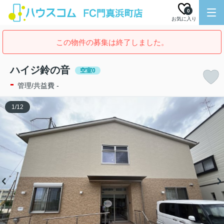
0
お気に入り
この物件の募集は終了しました。
ハイジ鈴の音
空室0
-
管理/共益費 -
1
/
12