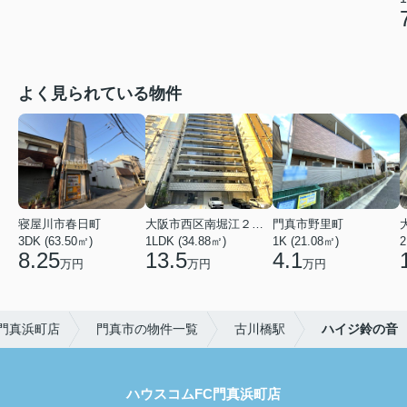
よく見られている物件
寝屋川市春日町
大阪市西区南堀江２丁目
門真市野里町
3DK (63.50㎡)
1LDK (34.88㎡)
1K (21.08㎡)
2
8.25
13.5
4.1
万円
万円
万円
門真浜町店
門真市の物件一覧
古川橋駅
ハイジ鈴の音
ハウスコムFC門真浜町店