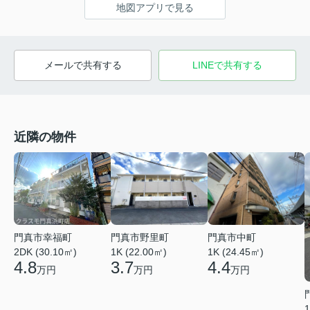
地図アプリで見る
メールで共有する
LINEで共有する
近隣の物件
門真市中町
門真市幸福町
門真市野里町
1K (24.45㎡)
2DK (30.10㎡)
1K (22.00㎡)
4.4
4.8
3.7
万円
万円
万円
1