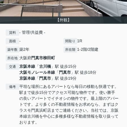
【外観】
- 管理/共益費 -
賃料
-
1R
面積
間取り
築2年
1-2階/2階建
築年数
所在階
大阪府
門真市
柳田町
所在地
京阪本線
「
古川橋
」駅 徒歩15分
交通
大阪モノレール本線
「
門真市
」駅 徒歩18分
京阪本線
「
門真市
」駅 徒歩19分
平坦な場所にあるアパートなら毎日の移動も快適です。
備考
駅まで徒歩15分でアクセス可能な物件です。使い勝手
の良いアパートでイチオシの物件です。最上階のアパー
トです。より多くの不動産情報をお求めなら、まずはク
ラスモ門真浜町店までご連絡ください。当社では、京阪
本線古川橋を中心に多種多様な不動産情報を取り扱って
おります。