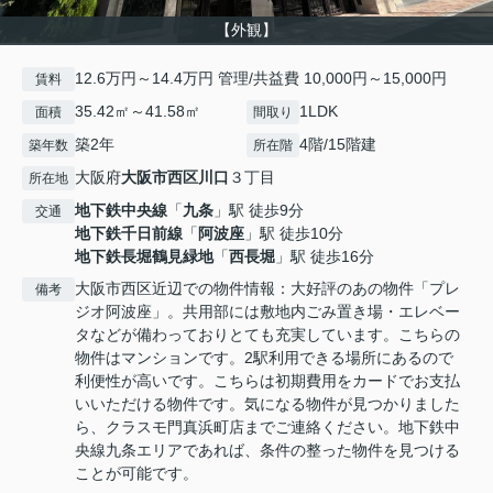
【外観】
12.6万円～14.4万円 管理/共益費 10,000円～15,000円
賃料
35.42㎡～41.58㎡
1LDK
面積
間取り
築2年
4階/15階建
築年数
所在階
大阪府
大阪市西区
川口
３丁目
所在地
地下鉄中央線
「
九条
」駅 徒歩9分
交通
地下鉄千日前線
「
阿波座
」駅 徒歩10分
地下鉄長堀鶴見緑地
「
西長堀
」駅 徒歩16分
大阪市西区近辺での物件情報：大好評のあの物件「プレ
備考
ジオ阿波座」。共用部には敷地内ごみ置き場・エレベー
タなどが備わっておりとても充実しています。こちらの
物件はマンションです。2駅利用できる場所にあるので
利便性が高いです。こちらは初期費用をカードでお支払
いいただける物件です。気になる物件が見つかりました
ら、クラスモ門真浜町店までご連絡ください。地下鉄中
央線九条エリアであれば、条件の整った物件を見つける
ことが可能です。