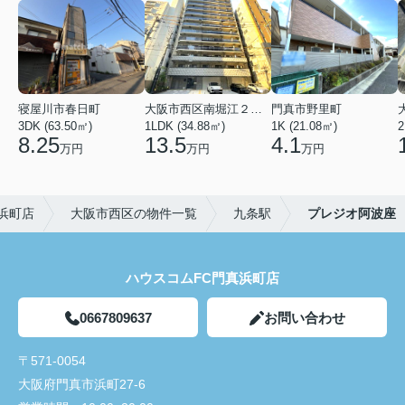
寝屋川市春日町
大阪市西区南堀江２丁目
門真市野里町
3DK (63.50㎡)
1LDK (34.88㎡)
1K (21.08㎡)
2
8.25
13.5
4.1
万円
万円
万円
浜町店
大阪市西区の物件一覧
九条駅
プレジオ阿波座
ハウスコムFC門真浜町店
0667809637
お問い合わせ
〒571-0054
大阪府門真市浜町27-6