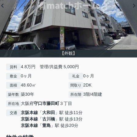
【外観】
4.8万円 管理/共益費 5,000円
賃料
0ヶ月
0ヶ月
敷金
礼金
48.60㎡
2DK
面積
間取り
築30年
3階/4階建
築年数
所在階
大阪府
守口市
藤田町
３丁目
所在地
京阪本線
「
大和田
」駅 徒歩11分
交通
京阪本線
「
古川橋
」駅 徒歩13分
京阪本線
「
萱島
」駅 徒歩20分