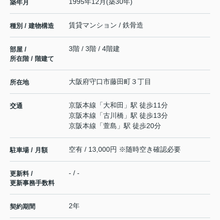
1995年12月(築30年)
築年月
賃貸マンション / 鉄骨造
種別 / 建物構造
3階 / 3階 / 4階建
部屋 /
所在階 / 階建て
大阪府
守口市
藤田町
３丁目
所在地
京阪本線
「
大和田
」駅 徒歩11分
交通
京阪本線
「
古川橋
」駅 徒歩13分
京阪本線
「
萱島
」駅 徒歩20分
空有 / 13,000円 ※随時空き確認必要
駐車場 / 月額
- / -
更新料 /
更新事務手数料
2年
契約期間