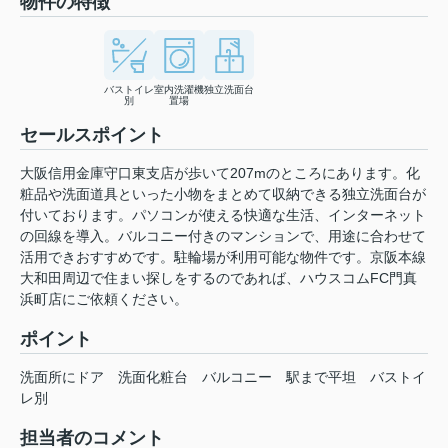
物件の特徴
バストイレ
室内洗濯機
独立洗面台
別
置場
セールスポイント
大阪信用金庫守口東支店が歩いて207mのところにあります。化
粧品や洗面道具といった小物をまとめて収納できる独立洗面台が
付いております。パソコンが使える快適な生活、インターネット
の回線を導入。バルコニー付きのマンションで、用途に合わせて
活用できおすすめです。駐輪場が利用可能な物件です。京阪本線
大和田周辺で住まい探しをするのであれば、ハウスコムFC門真
浜町店にご依頼ください。
ポイント
洗面所にドア
洗面化粧台
バルコニー
駅まで平坦
バストイ
レ別
担当者のコメント