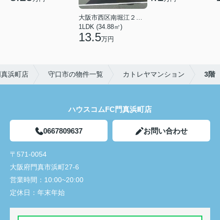
大阪市西区南堀江２丁目
1LDK (34.88㎡)
13.5
万円
門真浜町店
守口市の物件一覧
カトレヤマンション
3階
ハウスコムFC門真浜町店
0667809637
お問い合わせ
〒571-0054
大阪府門真市浜町27-6
営業時間：
10:00~20:00
定休日：
年末年始