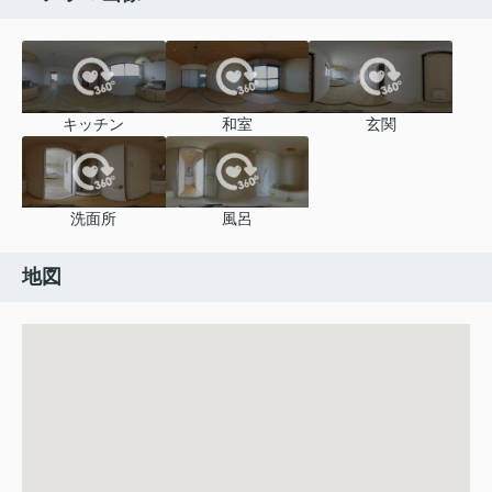
キッチン
和室
玄関
洗面所
風呂
地図