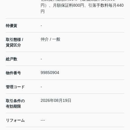
円）、月額保証料800円、引落手数料毎月440
円
-
特優賃
仲介 / 一般
取引態様 /
賃貸区分
-
総戸数
99850904
物件番号
-
管理コード
2026年08月19日
取引条件の
有効期限
---
リフォーム