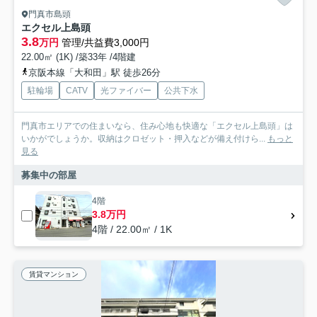
門真市島頭
エクセル上島頭
3.8
万円
管理/共益費3,000円
22.00㎡ (1K) /築33年 /4階建
京阪本線「大和田」駅 徒歩26分
駐輪場
CATV
光ファイバー
公共下水
門真市エリアでの住まいなら、住み心地も快適な「エクセル上島頭」は
いかがでしょうか。収納はクロゼット・押入などが備え付けら...
もっと
見る
募集中の部屋
4階
3.8万円
4階 / 22.00㎡ / 1K
賃貸マンション