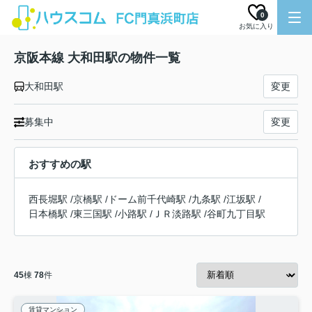
0
お気に入り
京阪本線 大和田駅の物件一覧
大和田駅
変更
募集中
変更
おすすめの駅
西長堀駅
/
京橋駅
/
ドーム前千代崎駅
/
九条駅
/
江坂駅
/
日本橋駅
/
東三国駅
/
小路駅
/
ＪＲ淡路駅
/
谷町九丁目駅
45
棟
78
件
賃貸マンション