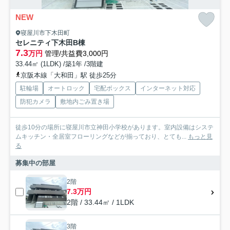
NEW
寝屋川市下木田町
セレニティ下木田B棟
7.3
万円
管理/共益費3,000円
33.44㎡ (1LDK) /築1年 /3階建
京阪本線「大和田」駅 徒歩25分
駐輪場
オートロック
宅配ボックス
インターネット対応
防犯カメラ
敷地内ごみ置き場
徒歩10分の場所に寝屋川市立神田小学校があります。室内設備はシステ
ムキッチン・全居室フローリングなどが揃っており、とても...
もっと見
る
募集中の部屋
2階
7.3万円
2階 / 33.44㎡ / 1LDK
3階