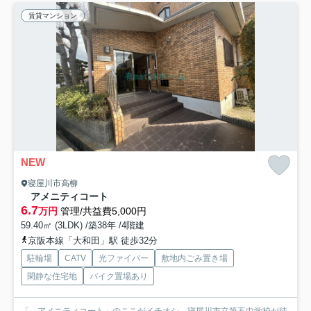
賃貸マンション
NEW
寝屋川市高柳
アメニティコート
6.7
万円
管理/共益費5,000円
59.40㎡ (3LDK) /築38年 /4階建
京阪本線「大和田」駅 徒歩32分
駐輪場
CATV
光ファイバー
敷地内ごみ置き場
閑静な住宅地
バイク置場あり
「 アメニティコート」のここがイチオシ。寝屋川市立第五中学校が徒