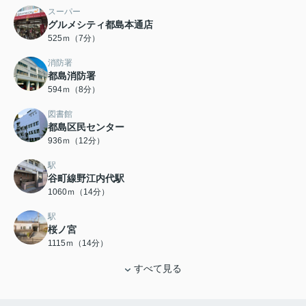
スーパー
グルメシティ都島本通店
525ｍ（7分）
消防署
都島消防署
594ｍ（8分）
図書館
都島区民センター
936ｍ（12分）
駅
谷町線野江内代駅
1060ｍ（14分）
駅
桜ノ宮
1115ｍ（14分）
すべて見る