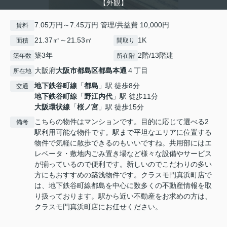
【外観】
7.05万円～7.45万円 管理/共益費 10,000円
賃料
21.37㎡～21.53㎡
1K
面積
間取り
築3年
2階/13階建
築年数
所在階
大阪府
大阪市都島区
都島本通
４丁目
所在地
地下鉄谷町線
「
都島
」駅 徒歩8分
交通
地下鉄谷町線
「
野江内代
」駅 徒歩11分
大阪環状線
「
桜ノ宮
」駅 徒歩15分
こちらの物件はマンションです。目的に応じて選べる2
備考
駅利用可能な物件です。駅まで平坦なエリアに位置する
物件で気軽に散歩できるのもいいですね。共用部にはエ
レベータ・敷地内ごみ置き場など様々な設備やサービス
が揃っているので便利です。新しいのでこだわりの多い
方にもおすすめの築浅物件です。クラスモ門真浜町店で
は、地下鉄谷町線都島を中心に数多くの不動産情報を取
り扱っております。駅から近い不動産をお求めの方は、
クラスモ門真浜町店にお任せください。