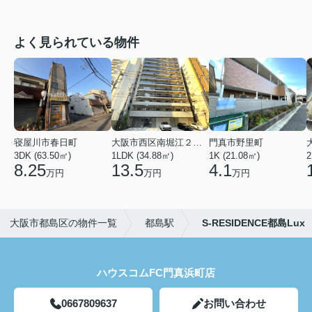
よく見られている物件
寝屋川市春日町
大阪市西区南堀江２丁目
門真市野里町
3DK (63.50㎡)
1LDK (34.88㎡)
1K (21.08㎡)
2
8.25
13.5
4.1
万円
万円
万円
大阪市都島区の物件一覧
都島駅
S-RESIDENCE都島Lux
ハウスコムFC門真浜町店
0667809637
お問い合わせ