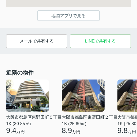
地図アプリで見る
メールで共有する
LINEで共有する
近隣の物件
大阪市都島区東野田町５丁目
大阪市都島区東野田町２丁目
大阪市都
1K (30.85㎡)
1K (25.80㎡)
1K (25.8
9.4
8.9
9.8
万円
万円
万円