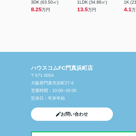
3DK (63.50㎡)
1LDK (34.88㎡)
1K (2
8.25
13.5
4.1
万円
万円
万
ハウスコムFC門真浜町店
〒571-0054
大阪府門真市浜町27-6
営業時間：
10:00~20:00
定休日：
年末年始
お問い合わせ