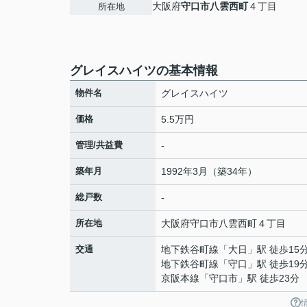
大阪府
守口市
八雲西町
４丁目
所在地
グレイスハイツの基本情報
物件名
グレイスハイツ
価格
5.5万円
管理/共益費
-
築年月
1992年3月（築34年）
総戸数
-
所在地
大阪府
守口市
八雲西町
４丁目
交通
地下鉄谷町線
「
大日
」駅 徒歩15
地下鉄谷町線
「
守口
」駅 徒歩19
京阪本線
「
守口市
」駅 徒歩23分