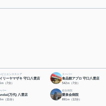
ンビニエンスストア
スーパー
イリーヤマザキ 守口八雲店
食品館アプロ 守口八雲店
25ｍ（7分）
542ｍ（7分）
ーパー
総合病院
andai(万代) 八雲店
愛泉会病院
58ｍ（11分）
891ｍ（12分）