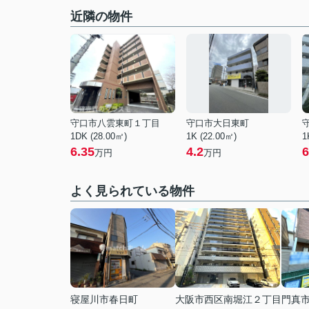
近隣の物件
守口市八雲東町１丁目
守口市大日東町
1DK (28.00㎡)
1K (22.00㎡)
1
6.35
4.2
6
万円
万円
よく見られている物件
寝屋川市春日町
大阪市西区南堀江２丁目
門真