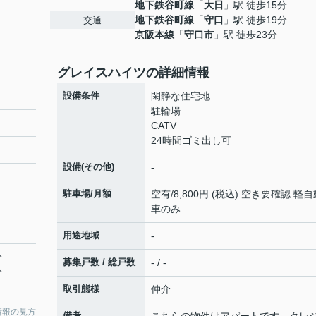
地下鉄谷町線
「
大日
」駅 徒歩15分
地下鉄谷町線
「
守口
」駅 徒歩19分
交通
京阪本線
「
守口市
」駅 徒歩23分
グレイスハイツの詳細情報
設備条件
閑静な住宅地
駐輪場
CATV
24時間ゴミ出し可
設備(その他)
-
駐車場/月額
空有/8,800円 (税込) 空き要確認 軽自
車のみ
用途地域
-
分
募集戸数 / 総戸数
- / -
分
取引態様
仲介
情報の見方
備考