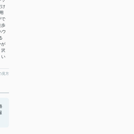
ジッ
だけ
用
がで
徒歩
ハウ
る
かが
、沢
。い
の見方
路
報