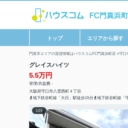
トップ
エリアから探す
門真市エリアの賃貸情報はハウスコムFC門真浜町店
守口
グレイスハイツ
5.5万円
管理/共益費 -
大阪府
守口市
八雲西町
４丁目
地下鉄谷町線「大日」駅徒歩15分
地下鉄谷町線「守
1
/
29