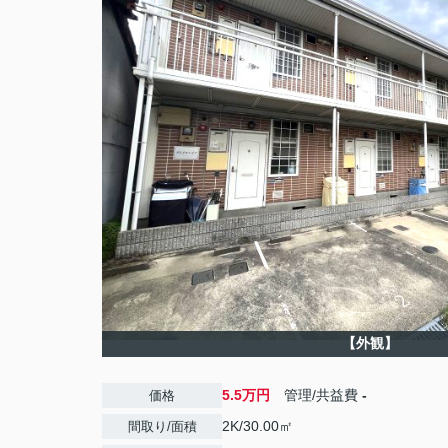
【外観】
5.5万円
管理/共益費
-
価格
2K/30.00㎡
間取り/面積