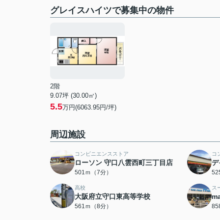
グレイスハイツで募集中の物件
2階
9.07坪 (30.00㎡)
5.5
万円(6063.95円/坪)
周辺施設
コンビニエンスストア
コ
ローソン 守口八雲西町三丁目店
デ
501ｍ（7分）
5
高校
ス
大阪府立守口東高等学校
m
561ｍ（8分）
8